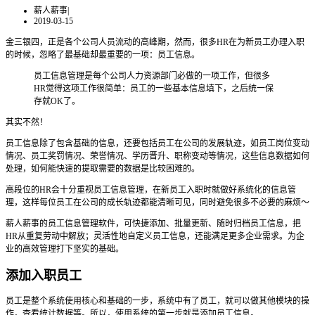
薪人薪事
|
2019-03-15
金三银四，正是各个公司人员流动的高峰期，然而，很多HR在为新员工办理入职
的时候，忽略了最基础却最重要的一项：员工信息。
员工信息管理是每个公司人力资源部门必做的一项工作，但很多
HR觉得这项工作很简单：员工的一些基本信息填下，之后统一保
存就OK了。
其实不然！
员工信息除了包含基础的信息，还要包括员工在公司的发展轨迹，如员工岗位变动
情况、员工奖罚情况、荣誉情况、学历晋升、职称变动等情况，这些信息数据如何
处理，如何能快速的提取需要的数据是比较困难的。
高段位的HR会十分重视员工信息管理，在新员工入职时就做好系统化的信息管
理，这样每位员工在公司的成长轨迹都能清晰可见，同时避免很多不必要的麻烦～
薪人薪事的员工信息管理软件，可快捷添加、批量更新、随时归档员工信息，把
HR从重复劳动中解放；灵活性地自定义员工信息，还能满足更多企业需求。为企
业的高效管理打下坚实的基础。
添加入职员工
员工是整个系统使用核心和基础的一步，系统中有了员工，就可以做其他模块的操
作，查看统计数据等。所以，使用系统的第一步就是添加员工信息。