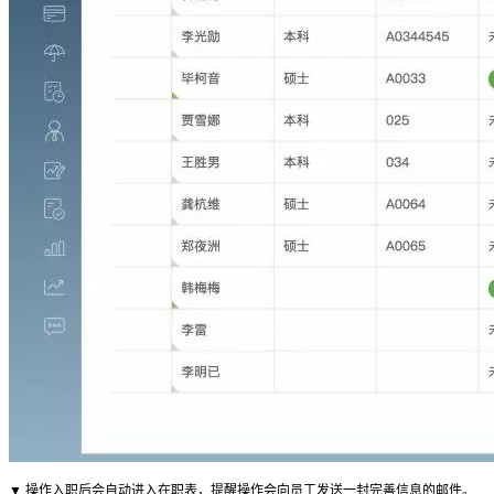
▼ 操作入职后会自动进入在职表，提醒操作会向员工发送一封完善信息的邮件。