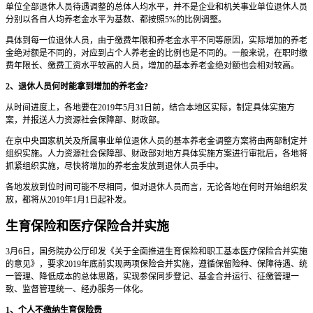
单位全部退休人员待遇调整的总体人均水平，并不是企业和机关事业单位退休人员
分别以各自人均养老金水平为基数、都按照5%的比例调整。
具体到每一位退休人员，由于缴费年限和养老金水平不同等原因，实际增加的养老
金绝对额是不同的，对应到占个人养老金的比例也是不同的。一般来说，在职时缴
费年限长、缴费工资水平较高的人员，增加的基本养老金绝对额也会相对较高。
2、退休人员何时能拿到增加的养老金?
从时间进度上，各地要在2019年5月31日前，结合本地区实际，制定具体实施方
案，并报送人力资源社会保障部、财政部。
在京中央国家机关及所属事业单位退休人员的基本养老金调整方案将由两部制定并
组织实施。人力资源社会保障部、财政部对地方具体实施方案进行审批后，各地将
抓紧组织实施，尽快将增加的养老金发放到退休人员手中。
各地发放到位时间可能不尽相同，但对退休人员而言，无论各地在何时开始组织发
放，都将从2019年1月1日起补发。
生育保险和医疗保险合并实施
3月6日，国务院办公厅印发《关于全面推进生育保险和职工基本医疗保险合并实施
的意见》，要求2019年底前实现两项保险合并实施，遵循保留险种、保障待遇、统
一管理、降低成本的总体思路，实现参保同步登记、基金合并运行、征缴管理一
致、监督管理统一、经办服务一体化。
1、个人不缴纳生育保险费