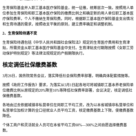
生育保险基金并入职工基本医疗保险基金，统一征缴，统筹层次一致。按照用人单
位参加生育保险和职工基本医疗保险的缴费比例之和确定新的用人单位职工基本医
疗保险费率，个人不缴纳生育保险费。同时，根据职工基本医疗保险基金支出情况
和生育待遇的需求，按照收支平衡的原则，建立费率确定和调整机制。
2、生育保险待遇不变
生育保险待遇包括《中华人民共和国社会保险法》规定的生育医疗费用和生育津
贴，所需资金从职工基本医疗保险基金中支付。生育津贴支付期限按照《女职工劳
动保护特别规定》等法律法规规定的产假期限执行。
核定调低社保缴费基数
3月26日，国务院常务会议，落实降低社会保险费率部署，明确具体配套措施等。
按照《政府工作报告》要求，为落实从5月1日起各地可将城镇职工基本养老保险单
位缴费比例从原规定的20%降至16%等降低社保费率部署，会议决定，核定调低社
保缴费基数。
各地由过去依据城镇非私营单位在岗职工平均工资，改为以本省城镇非私营单位和
私营单位加权计算的全口径就业人员平均工资，核定缴费基数上下限，使缴费基数
降低。
个体工商户和灵活就业人员可在本省平均工资60%—300%之间自愿选择缴费基
数。