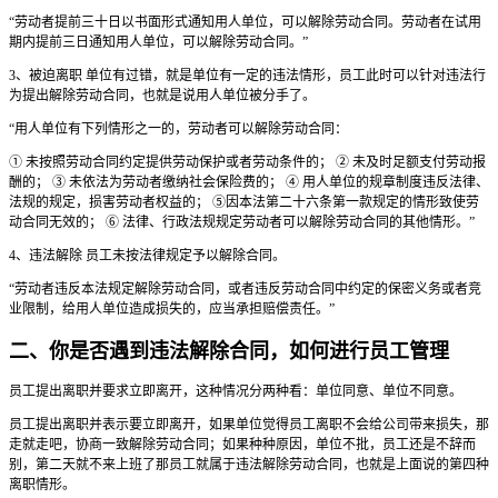
“劳动者提前三十日以书面形式通知用人单位，可以解除劳动合同。劳动者在试用
期内提前三日通知用人单位，可以解除劳动合同。”
3、被迫离职 单位有过错，就是单位有一定的违法情形，员工此时可以针对违法行
为提出解除劳动合同，也就是说用人单位被分手了。
“用人单位有下列情形之一的，劳动者可以解除劳动合同：
① 未按照劳动合同约定提供劳动保护或者劳动条件的； ② 未及时足额支付劳动报
酬的； ③ 未依法为劳动者缴纳社会保险费的； ④ 用人单位的规章制度违反法律、
法规的规定，损害劳动者权益的； ⑤因本法第二十六条第一款规定的情形致使劳
动合同无效的； ⑥ 法律、行政法规规定劳动者可以解除劳动合同的其他情形。”
4、违法解除 员工未按法律规定予以解除合同。
“劳动者违反本法规定解除劳动合同，或者违反劳动合同中约定的保密义务或者竞
业限制，给用人单位造成损失的，应当承担赔偿责任。”
二、你是否遇到违法解除合同，如何进行员工管理
员工提出离职并要求立即离开，这种情况分两种看：单位同意、单位不同意。
员工提出离职并表示要立即离开，如果单位觉得员工离职不会给公司带来损失，那
走就走吧，协商一致解除劳动合同；如果种种原因，单位不批，员工还是不辞而
别，第二天就不来上班了那员工就属于违法解除劳动合同，也就是上面说的第四种
离职情形。