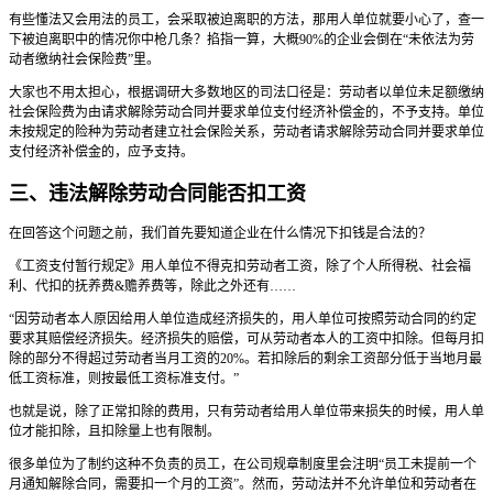
有些懂法又会用法的员工，会采取被迫离职的方法，那用人单位就要小心了，查一
下被迫离职中的情况你中枪几条？掐指一算，大概90%的企业会倒在“未依法为劳
动者缴纳社会保险费”里。
大家也不用太担心，根据调研大多数地区的司法口径是：劳动者以单位未足额缴纳
社会保险费为由请求解除劳动合同并要求单位支付经济补偿金的，不予支持。单位
未按规定的险种为劳动者建立社会保险关系，劳动者请求解除劳动合同并要求单位
支付经济补偿金的，应予支持。
三、违法解除劳动合同能否扣工资
在回答这个问题之前，我们首先要知道企业在什么情况下扣钱是合法的？
《工资支付暂行规定》用人单位不得克扣劳动者工资，除了个人所得税、社会福
利、代扣的抚养费&赡养费等，除此之外还有……
“因劳动者本人原因给用人单位造成经济损失的，用人单位可按照劳动合同的约定
要求其赔偿经济损失。经济损失的赔偿，可从劳动者本人的工资中扣除。但每月扣
除的部分不得超过劳动者当月工资的20%。若扣除后的剩余工资部分低于当地月最
低工资标准，则按最低工资标准支付。”
也就是说，除了正常扣除的费用，只有劳动者给用人单位带来损失的时候，用人单
位才能扣除，且扣除量上也有限制。
很多单位为了制约这种不负责的员工，在公司规章制度里会注明“员工未提前一个
月通知解除合同，需要扣一个月的工资”。然而，劳动法并不允许单位和劳动者在