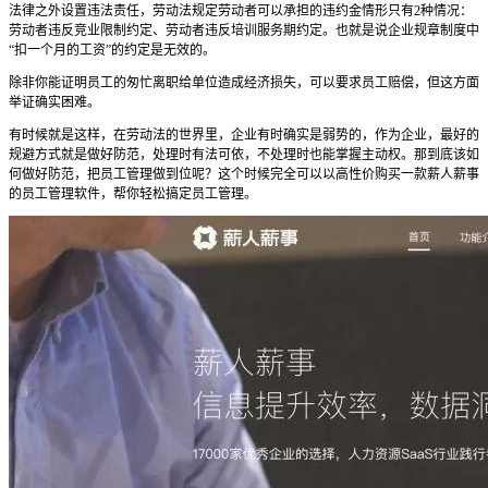
法律之外设置违法责任，劳动法规定劳动者可以承担的违约金情形只有2种情况：
劳动者违反竞业限制约定、劳动者违反培训服务期约定。也就是说企业规章制度中
“扣一个月的工资”的约定是无效的。
除非你能证明员工的匆忙离职给单位造成经济损失，可以要求员工赔偿，但这方面
举证确实困难。
有时候就是这样，在劳动法的世界里，企业有时确实是弱势的，作为企业，最好的
规避方式就是做好防范，处理时有法可依，不处理时也能掌握主动权。那到底该如
何做好防范，把员工管理做到位呢？这个时候完全可以以高性价购买一款薪人薪事
的员工管理软件，帮你轻松搞定员工管理。