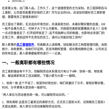
2019-06-27
在家靠父母，出门靠人品。工作久了，这个道理感受的尤为深刻。员工提辞职后马
上离职，公司是否能要求扣他的工资？作为企业的HR，应该如何做好员工离职管
理，需要用员工管理系统吗？
员工提出了离职，无法适应环境也好，另谋高就也好，本着好聚好散的态度，HR
一般不会难为员工，可林子大了什么鸟都有，可刚提完离职就要撂挑子走人？没有
一点点防备就走了~打声招呼就走了~这不但挑衅公司的制度，也影响业务部门的
正常工作，遇到这样不负责任的员工，请问公司能扣他工资吗？
薪人薪事的
员工管理软件
，完美解决上述困难，轻松解决员工档案管理问题，自助
统计、自助更新，自助打印证明，还支持期权管理、成长路线跟踪记录，公司关注
的所有信息，薪人薪事都能帮你进行一一记录。
一、一般离职都有哪些情况
员工离职理由有千千万，但解除劳动关系情况只有以下4种：协商一致、预告离
职、被迫离职和员工违法解除，下面小薪为大家一一解释。
1、协商一致 这个不说了，就是你好我也好，咱们商量好了分手，那就好聚好散，
时间、分手费等大家协商一致即可。
“用人单位与劳动者协商一致，可以解除劳动合同。”
2、预告离职 这是员工最常见的离职方式，正式员工提前30天、试用期员工提前3
天提出离职，用人单位与劳动者解除劳动合同。