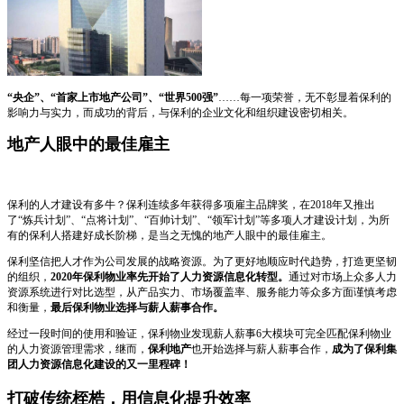
“央企”、“首家上市地产公司”、“世界500强”
……每一项荣誉，无不彰显着保利的
影响力与实力，而成功的背后，与保利的企业文化和组织建设密切相关。
地产人眼中的最佳雇主
保利的人才建设有多牛？保利连续多年获得多项雇主品牌奖，在2018年又推出
了“炼兵计划”、“点将计划”、“百帅计划”、“领军计划”等多项人才建设计划，为所
有的保利人搭建好成长阶梯，是当之无愧的地产人眼中的最佳雇主。
保利坚信把人才作为公司发展的战略资源。为了更好地顺应时代趋势，打造更坚韧
的组织，
2020年保利物业率先开始了人力资源信息化转型。
通过对市场上众多人力
资源系统进行对比选型，从产品实力、市场覆盖率、服务能力等众多方面谨慎考虑
和衡量，
最后保利物业选择与薪人薪事合作。
经过一段时间的使用和验证，保利物业发现薪人薪事6大模块可完全匹配保利物业
的人力资源管理需求，继而，
保利地产
也开始选择与薪人薪事合作，
成为了保利集
团人力资源信息化建设的又一里程碑！
打破传统桎梏，用信息化提升效率