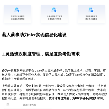
薪人薪事助力nice实现信息化建设
1.灵活班次制度管理，满足复杂考勤需求
作为一家互联网交易平台，nice的人员构成多样，除了线上技术、运营、客服、审
核人员，也有线下仓运作人员。复杂的人员构成，决定了nice多样化的班次制度，
也加大了考勤管理的难度。
上线薪人薪事后，系统支持1天1卡到N卡，能设置按班次打卡等打卡频次，法定节
假日也自动同步，可以手动或自动结转加班费。nice内部实行的早中晚班、大小晚
班班次制度，都能用系统实现标准化管理，既体现人性化又能防作弊。同时考勤数
据自动汇总，并实时展现考勤报表，
统计计算也方便，为HR节省不少核算时间。