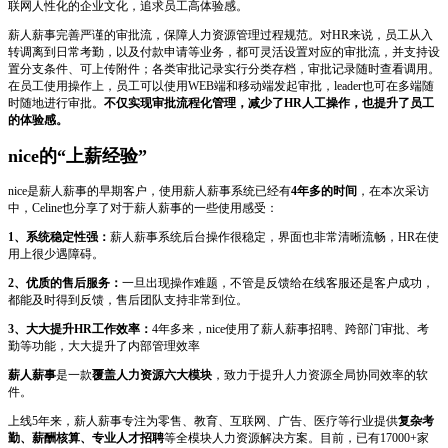
联网人性化的企业文化，追求员工高体验感。
薪人薪事完善严谨的审批流，保障人力资源管理过程规范。对HR来说，员工从入
转调离到日常考勤，以及付款申请等业务，都可灵活设置对应的审批流，并支持设
置分支条件、可上传附件；各类审批记录实行分类存档，审批记录随时查看调用。
在员工使用操作上，员工可以使用WEB端和移动端发起审批，leader也可在多端随
时随地进行审批。
不仅实现审批流程化管理，减少了HR人工操作，也提升了员工
的体验感。
nice的“上薪经验”
nice是薪人薪事的早期客户，使用薪人薪事系统已经有
4年多的时间
，在本次采访
中，Celine也分享了对于薪人薪事的一些使用感受：
1、系统稳定性强：
薪人薪事系统后台操作很稳定，界面也非常清晰流畅，HR在使
用上很少遇障碍。
2、优质的售后服务：
一旦出现操作难题，不管是反馈给在线客服还是客户成功，
都能及时得到反馈，售后团队支持非常到位。
3、大大提升HR工作效率：
4年多来，nice使用了薪人薪事招聘、跨部门审批、考
勤等功能，大大提升了内部管理效率
薪人薪事
是一款
覆盖人力资源六大模块
，致力于提升人力资源全局协同效率的软
件。
上线5年来，薪人薪事专注为零售、教育、互联网、广告、医疗等行业提供
复杂考
勤、薪酬核算、专业人才招聘
等全模块人力资源解决方案。目前，已有17000+家