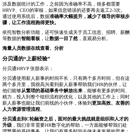
涉及数据统计的工作，之前因为准确率不高，很多都需要
HRVP、CEO的审核，如果信息错误的还要再去返工2-3次。
通过使用系统后，数据
准确率大幅提升，减少了领导的审核步
骤，让工作流程跑得更快。
依托智数分析功能，还可快速生成关于员工信息、招聘、薪酬
等数据的
智能看板
，让
数据一目了然
，直观易分析。
海量人员数据在线查看、分析
分贝通的“上薪经验”
分贝通HRVP 张朋表示：
分贝通使用薪人薪事的时间不长，只有两个多月时间，但在这
两个多月里，我很高兴看到薪人薪事帮助我们HR的伙伴，让
他们能够
从繁琐的基础事务中解放出来
，能够有更多的时间、
精力，投入到整个组织流程的优化，以及其他的工作上；同时
薪人薪事也能让我们前线的小伙伴，体验到
更加高效、友善的
人力资源管理流程
。
分贝通走到C轮融资之后，面对的最大挑战就是组织和人才的
升级
，我们非常需要HR数字化的帮助，一方面能够帮我们处
理繁重的基础事务，让我们有更多时间去做未来发展的思考；