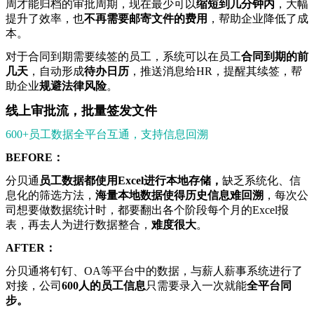
周才能归档的审批周期，现在最少可以
缩短到几分钟内
，大幅
提升了效率，也
不再需要邮寄文件的费用
，帮助企业降低了成
本。
对于合同到期需要续签的员工，系统可以在员工
合同到期的前
几天
，自动形成
待办日历
，推送消息给HR，提醒其续签，帮
助企业
规避法律风险
。
线上审批流，批量签发文件
600+员工数据全平台互通，支持信息回溯
BEFORE：
分贝通
员工
数据都使用
Excel进行本地存储
，
缺乏系统化、信
息化的筛选方法，
海量本地数据使得历史信息难回溯
，每次公
司想要做数据统计时，都要翻出各个阶段每个月的Excel报
表，再去人为进行数据整合，
难度很大
。
AFTER：
分贝通将钉钉、OA等平台中的数据，与薪人薪事系统进行了
对接，公司
600人的员工信息
只需要录入一次就能
全平台同
步。