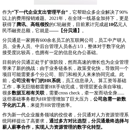
作为
“下一代企业支出管理平台”
，它帮助众多企业解决了90%
以上的费用报销难题。2021年，在全球一线基金加持下，更是
获得了
腾讯、高
瓴领投
的C轮融资，目前累计完成超
10亿
元人
民币融资总额，它就是
——
【分贝通】
。
分贝通是一家拥有600余名员工的互联网公司，员工中产研人
员、业务人员、中后台管理人员各占1/3，整体对于数字化的
接受度比较高，也拥有一定的信息化办公基础。
目前的分贝通正处于扩张阶段，然而高速的增长也为企业管理
带来了新的挑战：由于业务链条长，政策变化快，导致同一个
项目可能需要多个分公司、部门和相关人来来协同完成。此
前，
公司没有专门的HR系统
，员工信息录入、算工资等基础
工作，事无巨细都需要HR手动完成，管理层更会亲自审核。
很多
数据互相有关联
，需要cross check，牵一发而动全身......
这些基础事务都为HR管理增加了巨大压力，
公司急需一款数
字化的工具
，来提升HR管理效率。
作为新一代企业服务领域的佼佼者，分贝通对人力资源管理系
统同样提出了高要求，
通过多方对比选型，分贝通最终选择与
薪人薪事合作，实现人力资源管理的数字化转型。