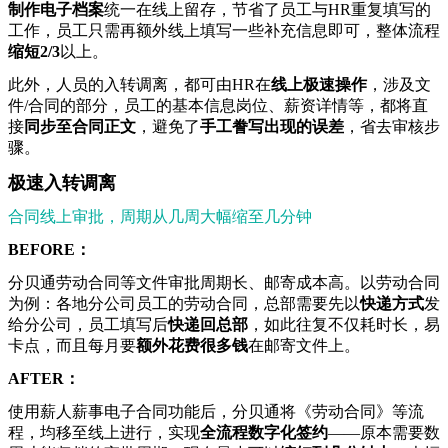
制作电子档案
统一在线上留存，节省了员工与HR重复填写的
工作，员工只需再额外线上填写一些补充信息即可，整体流程
缩短2/3
以上。
此外，人员的入转调离，都可由HR在
线上极速操作
，涉及文
件/合同的部分，员工的基本信息岗位、薪资详情等，都将直
接
同步至合同正文
，避免了
手工誊写出现的误差
，省去审核步
骤。
极速入转调离
合同线上审批，周期从几周大幅缩至几分钟
BEFORE：
分贝通劳动合同等文件审批周期长、邮寄成本高。以劳动合同
为例：各地分公司员工的劳动合同，总部需要先以
快递方式
发
给分公司，员工填写后
快递回总部
，如此往复不仅耗时长，易
卡点，而且每月要
额外花费很多钱
在邮寄文件上。
AFTER：
使用薪人薪事电子合同功能后，分贝通将《劳动合同》等流
程，均移至线上进行，实现
全流程数字化签约
——原本需要数