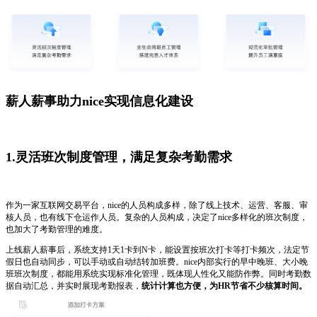
薪人薪事助力nice实现信息化建设
1.灵活班次制度管理，满足复杂考勤需求
作为一家互联网交易平台，nice的人员构成多样，除了线上技术、运营、客服、审
核人员，也有线下仓运作人员。复杂的人员构成，决定了nice多样化的班次制度，
也加大了考勤管理的难度。
上线薪人薪事后，系统支持1天1卡到N卡，能设置按班次打卡等打卡频次，法定节
假日也自动同步，可以手动或自动结转加班费。nice内部实行的早中晚班、大小晚
班班次制度，都能用系统实现标准化管理，既体现人性化又能防作弊。同时考勤数
据自动汇总，并实时展现考勤报表，
统计计算也方便，为HR节省不少核算时间。