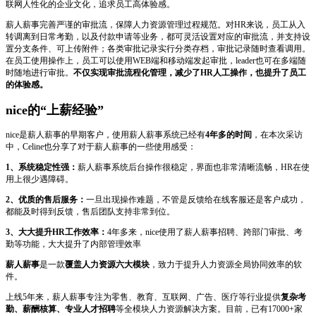
联网人性化的企业文化，追求员工高体验感。
薪人薪事完善严谨的审批流，保障人力资源管理过程规范。对HR来说，员工从入
转调离到日常考勤，以及付款申请等业务，都可灵活设置对应的审批流，并支持设
置分支条件、可上传附件；各类审批记录实行分类存档，审批记录随时查看调用。
在员工使用操作上，员工可以使用WEB端和移动端发起审批，leader也可在多端随
时随地进行审批。
不仅实现审批流程化管理，减少了HR人工操作，也提升了员工
的体验感。
nice的“上薪经验”
nice是薪人薪事的早期客户，使用薪人薪事系统已经有
4年多的时间
，在本次采访
中，Celine也分享了对于薪人薪事的一些使用感受：
1、系统稳定性强：
薪人薪事系统后台操作很稳定，界面也非常清晰流畅，HR在使
用上很少遇障碍。
2、优质的售后服务：
一旦出现操作难题，不管是反馈给在线客服还是客户成功，
都能及时得到反馈，售后团队支持非常到位。
3、大大提升HR工作效率：
4年多来，nice使用了薪人薪事招聘、跨部门审批、考
勤等功能，大大提升了内部管理效率
薪人薪事
是一款
覆盖人力资源六大模块
，致力于提升人力资源全局协同效率的软
件。
上线5年来，薪人薪事专注为零售、教育、互联网、广告、医疗等行业提供
复杂考
勤、薪酬核算、专业人才招聘
等全模块人力资源解决方案。目前，已有17000+家