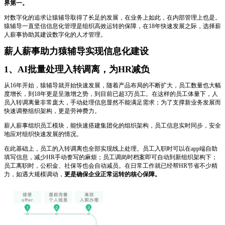
界第一。
对数字化的追求让猿辅导取得了长足的发展，在业务上如此，在内部管理上也是。
猿辅导一直坚信信息化管理是组织高效运转的保障，在18年快速发展之际，选择薪
人薪事协助其建设数字化的人才管理。
薪人薪事助力猿辅导实现信息化建设
1、AI批量处理入转调离，为HR减负
从16年开始，猿辅导就开始快速发展，随着产品布局的不断扩大，员工数量也大幅
度增长，到18年更是呈激增之势，到目前已超3万员工。在这样的员工体量下，人
员入转调离量非常庞大，手动处理信息显然不能满足需求；为了支撑新业务发展而
快速调整组织架构，更是劳神费力。
薪人薪事组织员工模块，能快速搭建集团化的组织架构，员工信息实时同步，安全
地应对组织快速发展的情况。
在此基础上，员工的入转调离也全部实现线上处理。员工入职时可以在app端自助
填写信息，减少HR手动誊写的麻烦；员工调岗时档案即可自动到新组织架构下；
员工离职时，公积金、社保等也会自动减员。在日常工作就已经帮HR节省不少精
力，如遇大规模调动，
更是确保企业正常运转的核心保障。