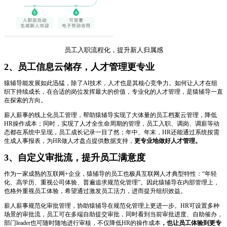
员工入职流程化，提升新人归属感
2、员工信息云储存，人才管理更专业
猿辅导能发展如此迅猛，除了AI技术，人才也是其核心竞争力。如何让人才在组
织下持续成长，在合适的岗位发挥最大的价值，专业化的人才管理，是猿辅导一直
在探索的方向。
薪人薪事的线上化员工管理，帮助猿辅导实现了大体量的员工档案云管理，降低
HR操作成本；同时，实现了人才全生命周期的管理，员工入职、调岗、调薪等动
态都在系统中呈现，员工成长记录一目了然；年中、年末，HR还能通过系统按需
生成人事报表，为HR做人才盘点提供数据支持，
更专业地做好人才管理。
3、自定义审批流，提升员工满意度
作为一家成熟的互联网+企业，猿辅导的员工也极具互联网人才典型特性：“年轻
化、高学历、重视公司体验、普遍追求规范化管理”。因此猿辅导在内部管理上，
也格外重视员工体验，希望通过激发员工活力，进而提升组织效益。
薪人薪事规范化审批管理，协助猿辅导在规范化管理上更进一步。HR可设置多种
场景的审批流，员工可在多端自助提交审批，同时看到当前审批进度、自助催办，
部门leader也可随时随地进行审核，不仅降低HR的操作成本
，也让员工体验到更专