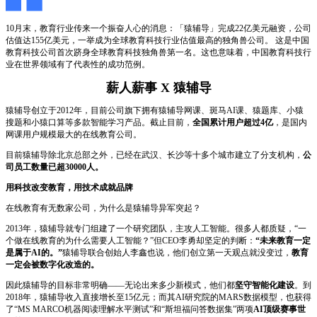
10月末，教育行业传来一个振奋人心的消息：「猿辅导」完成22亿美元融资，公司
估值达155亿美元，一举成为全球教育科技行业估值最高的独角兽公司。 这是中国
教育科技公司首次跻身全球教育科技独角兽第一名。这也意味着，中国教育科技行
业在世界领域有了代表性的成功范例。
薪人薪事 X 猿辅导
猿辅导创立于2012年，目前公司旗下拥有猿辅导网课、斑马AI课、猿题库、小猿
搜题和小猿口算等多款智能学习产品。截止目前，
全国累计用户超过4亿
，是国内
网课用户规模最大的在线教育公司。
目前猿辅导除北京总部之外，已经在武汉、长沙等十多个城市建立了分支机构，
公
司员工数量已超30000人。
用科技改变教育，用技术成就品牌
在线教育有无数家公司，为什么是猿辅导异军突起？
2013年，猿辅导就专门组建了一个研究团队，主攻人工智能。很多人都质疑，“一
个做在线教育的为什么需要人工智能？”但CEO李勇却坚定的判断：
“未来教育一定
是属于AI的。”
猿辅导联合创始人李鑫也说，他们创立第一天观点就没变过，
教育
一定会被数字化改造的。
因此猿辅导的目标非常明确——无论出来多少新模式，他们都
坚守智能化建设
。到
2018年，猿辅导收入直接增长至15亿元；而其AI研究院的MARS数据模型，也获得
了“MS MARCO机器阅读理解水平测试”和“斯坦福问答数据集”两项
AI顶级赛事世