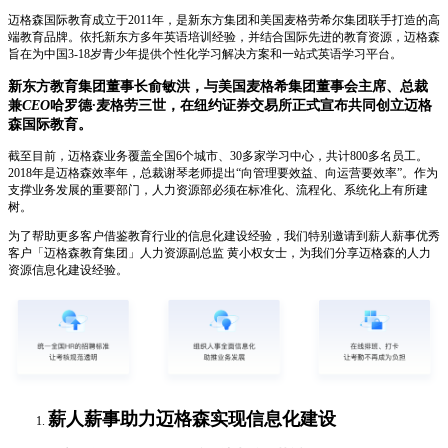
迈格森国际教育成立于2011年，是新东方集团和美国麦格劳希尔集团联手打造的高
端教育品牌。依托新东方多年英语培训经验，并结合国际先进的教育资源，迈格森
旨在为中国3-18岁青少年提供个性化学习解决方案和一站式英语学习平台。
新东方教育集团董事长俞敏洪，与美国麦格希集团董事会主席、总裁
兼
CEO
哈罗德
·
麦格劳三世，在纽约证券交易所正式宣布共同创立迈格
森国际教育。
截至目前，迈格森业务覆盖全国6个城市、30多家学习中心，共计800多名员工。
2018年是迈格森效率年，总裁谢琴老师提出“向管理要效益、向运营要效率”。作为
支撑业务发展的重要部门，人力资源部必须在标准化、流程化、系统化上有所建
树。
为了帮助更多客户借鉴教育行业的信息化建设经验，我们特别邀请到薪人薪事优秀
客户「迈格森教育集团」人力资源副总监
黄小权女士，为我们分享迈格森的人力
资源信息化建设经验。
薪人薪事助力迈格森实现信息化建设