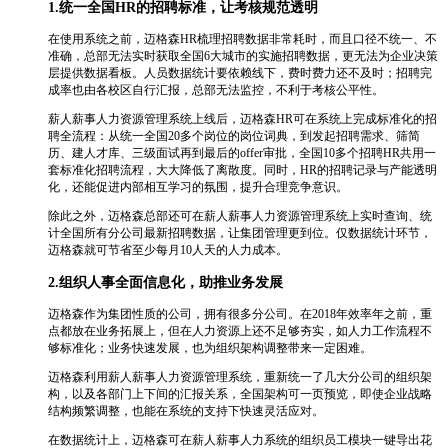
1.统一全国HR的招聘标准，让考核规范透明
在使用系统之前，迈格森HR梳理招聘数据非常耗时，而且口径不统一、不
准确，总部无法实时获取全国6大城市的实施招聘数据，更无法为企业决策
层提供数据看板。人员数据统计要依赖线下，费时费力还不及时；招聘完
成率也由各校区自行汇报，总部无法监控，不利于考核公平性。
薪人薪事人力资源管理系统上线后，迈格森HR可在系统上完成标准化的招
聘全流程：从统一全国20多个岗位的岗位词典，到发起招聘需求、筛简
历、建人才库、三级面试再到最后的offer审批，全国10多个招聘HR共用一
套标准化招聘流程，大大降低了离散度。同时，HR的招聘记录与产能透明
化，还能促进内部相互学习的氛围，提升合理竞争意识。
除此之外，迈格森总部还可在薪人薪事人力资源管理系统上实时查询、统
计全国所有分公司最新招聘数据，让集团管理更到位。仅数据统计环节，
迈格森就可节省至少每月10人天的人力成本。
2.组织人事全面信息化，助推业务发展
迈格森作为集团性质的公司，拥有很多分公司。在2018年效率年之前，重
点都放在业务拓展上，但在人力资源上还不足够夯实，如人力工作流程不
够标准化；业务快速发展，也为组织架构调整带来一定困难。
迈格森利用薪人薪事人力资源管理系统，重新统一了几大分公司的组织架
构，以及各部门上下间的汇报关系，全国架构可一页预览，即使企业战略
结构频繁调整，也能在系统的支持下快速灵活应对。
在数据统计上，迈格森可在薪人薪事人力系统的组织员工模块一键导出花