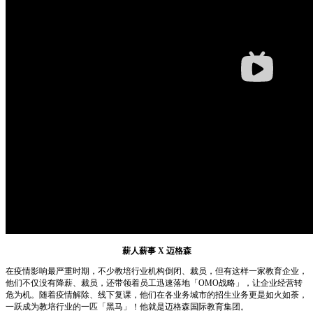
薪人薪事 X 迈格森
在疫情影响最严重时期，不少教培行业机构倒闭、裁员，但有这样一家教育企业，
他们不仅没有降薪、裁员，还带领着员工迅速落地「OMO战略」，让企业经营转
危为机。随着疫情解除、线下复课，他们在各业务城市的招生业务更是如火如荼，
一跃成为教培行业的一匹「黑马」！他就是迈格森国际教育集团。