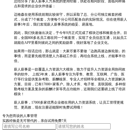
总结分享了薪人薪事人力系统的使用经验，供处在相同阶段、面临同样痛
点和需求的企业伙伴借鉴：
迈格森在使用系统前期比较保守，所以采取了总、分公司独立账套的模
式，分成了7个账套，方便每个分公司匹配各自的实际情况。但在使用薪人
薪事1年后，我们发现薪人薪事系统的稳妥、易落地。
因此，我们快速做出决定，于今年9月正式完成了模块迁移和账套合并。目
前，全国800多名员工都在同一个账套里，实现了全员信息互通，比如员工
就能在APP里看到彼此之间的奖励勋章，很好落地了企业文化。
如果用一段话总结，那么就是：大家尽量不要做「边跑高速边换轮胎」的
事情，而是要先梳理清楚人力基础工作后，再结合系统上线，才能事半功
倍。
薪人薪事是一款覆盖人力资源六大模块，致力于提升人力资源全局协同效
率的软件。 上线5年来，薪人薪事专注为零售、教育、互联网、广告、医
疗等行业提供复杂考勤、薪酬核算、专业人才招聘等全模块人力资源解决
方案。目前，已有17000+家客户。除人才库、电子签、直联国税、多种假
勤考核方案及复杂的薪酬计算等亮点功能外，近期我们还重磅上线了培训
模块！
薪人薪事，17000多家优秀企业都在用的人力资源系统，让员工管理更规
范、更高效，现在注册还能限时免费试用哦！
专为您而设的人事管理
实践经验是无可替代的，亲自试用免费7天