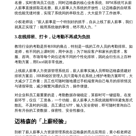
名册，实时查询员工信息，同时迈格森的核心业务系统、BPM系统可从薪
人薪事直接抓取花名册。薪人薪事人力系统的开放性，让迈格森的自研系
统也能无缝对接，实现了系统间的串联生态，大大提升了工作效率。
小权老师说：“薪人薪事是一个特别好的抓手，自从上线了薪人薪事，我们
就真正实现了：能用系统做的事情，绝不用人力。”
3.在线排班、打卡，让考勤不再成为负担
教培行业的考勤是所有HR的痛点，特别是一线的工作人员的考勤排班。如
老师，有不同的上课时间，周中休息；为了响应客户和家长的需求，客
服、咨询、市场等每个岗位还有不同的个性化排班，因此会衍生出上百种
考勤方案，用Excel就非常低效。
上线薪人薪事人力资源管理系统后，薪人薪事实施人员帮助迈格森搭建好
排班方案后，HR和校区管理人员只需每月在系统上维护考勤方案即可，大
大减少了工作量；员工也可随时随地通过手机端查询自己每月的排班情况
与请假审批，减少频繁沟通的压力，操作便捷。
对企业和员工最重要的是，考勤数据存储稳定，算薪时可一键提取。在发
薪环节，仅仅「工资条」一个功能，薪人薪事人力系统就能帮HR避免形式
散乱、不及时的问题。员工通过APP，输入安全密钥，即可随时查询自己
所有月份的工资数据，保密性、安全性极佳。
迈格森的「上薪经验」
剖析了薪人薪事人力资源管理系统在迈格森的亮点应用后，黄小权老师还