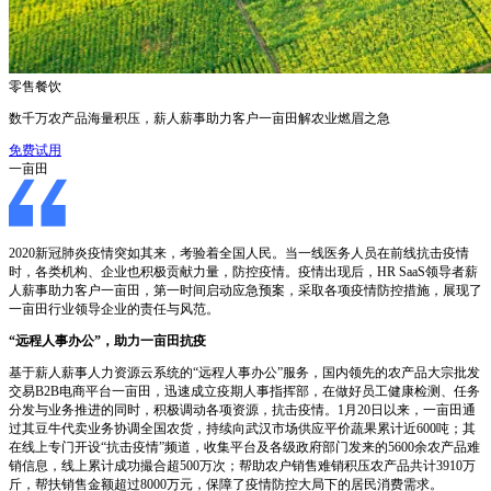
零售餐饮
数千万农产品海量积压，薪人薪事助力客户一亩田解农业燃眉之急
免费试用
一亩田
2020新冠肺炎疫情突如其来，考验着全国人民。当一线医务人员在前线抗击疫情
时，各类机构、企业也积极贡献力量，防控疫情。疫情出现后，HR SaaS领导者薪
人薪事助力客户一亩田，第一时间启动应急预案，采取各项疫情防控措施，展现了
一亩田行业领导企业的责任与风范。
“远程人事办公”，助力一亩田抗疫
基于薪人薪事人力资源云系统的“远程人事办公”服务，国内领先的农产品大宗批发
交易B2B电商平台一亩田，迅速成立疫期人事指挥部，在做好员工健康检测、任务
分发与业务推进的同时，积极调动各项资源，抗击疫情。1月20日以来，一亩田通
过其豆牛代卖业务协调全国农货，持续向武汉市场供应平价蔬果累计近600吨；其
在线上专门开设“抗击疫情”频道，收集平台及各级政府部门发来的5600余农产品难
销信息，线上累计成功撮合超500万次；帮助农户销售难销积压农产品共计3910万
斤，帮扶销售金额超过8000万元，保障了疫情防控大局下的居民消费需求。