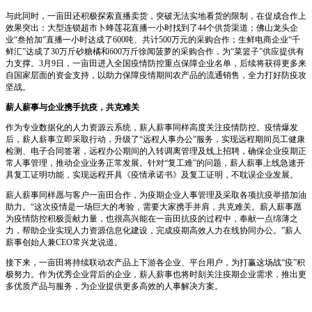
与此同时，一亩田还积极探索直播卖货，突破无法实地看货的限制，在促成合作上
效果突出：大型连锁超市卜蜂莲花直播一小时找到了44个供货渠道；佛山龙头企
业“叁拾加”直播一小时达成了600吨、共计500万元的采购合作；生鲜电商企业“千
鲜汇”达成了30万斤砂糖橘和600万斤徐闻菠萝的采购合作，为“菜篮子”供应提供有
力支撑。3月9日，一亩田进入全国疫情防控重点保障企业名单，后续将获得更多来
自国家层面的资金支持，以助力保障疫情期间农产品的流通销售，全力打好防疫攻
坚战。
薪人薪事与企业携手抗疫，共克难关
作为专业数据化的人力资源云系统，薪人薪事同样高度关注疫情防控。疫情爆发
后，薪人薪事立即采取行动，升级了“远程人事办公”服务，实现远程期间员工健康
检测、电子合同签署，远程办公期间的入转调离管理及线上招聘，确保企业疫期正
常人事管理，推动企业业务正常发展。针对“复工难”的问题，薪人薪事上线急速开
具复工证明功能，实现远程开具《疫情承诺书》及复工证明，不耽误企业发展。
薪人薪事同样愿与客户一亩田合作，为疫期企业人事管理及采取各项抗疫举措加油
助力。“这次疫情是一场巨大的考验，需要大家携手并肩，共克难关。薪人薪事愿
为疫情防控积极贡献力量，也很高兴能在一亩田抗疫的过程中，奉献一点绵薄之
力，帮助企业实现人力资源信息化建设，完成疫期高效人力在线协同办公。”薪人
薪事创始人兼CEO常兴龙说道。
接下来，一亩田将持续联动农产品上下游各企业、平台用户，为打赢这场战“疫”积
极努力。作为优秀企业背后的企业，薪人薪事也将时刻关注疫期企业需求，推出更
多优质产品与服务，为企业提供更多高效的人事解决方案。