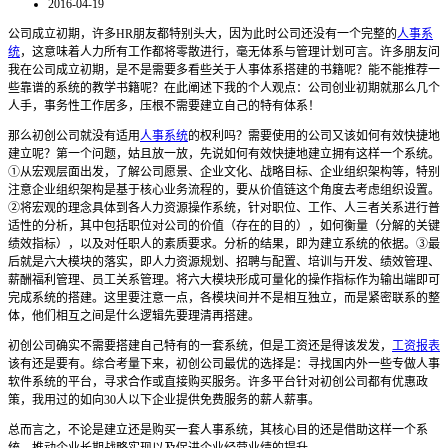
2016-04-19
公司成立初期，许多HR朋友都特别头大，因为此时公司还没有一个完整的
人事系
统
，这意味着人力所有工作都将零散进行，毫无体系与管理计划可言。许多朋友问
我在公司成立初期，是不是需要多看些关于人事体系搭建的书籍呢？能不能推荐一
些靠谱的系统的教学书籍呢？在此阐述下我的个人观点：公司创业初期就那么几个
人手，事务性工作居多，压根不需要建立自己的特有体系！
那么初创公司就没有适用
人事系统
的权利吗？需要使用的公司又该如何有效快捷地
建立呢？第一个问题，姑且放一放，先说如何有效快捷地建立拥有这样一个系统。
①从宏观层面出发，了解公司愿景、企业文化、战略目标、企业组织架构等，特别
注意企业组织架构是基于核心业务流程的，要从价值链这个角度去考虑组织设置。
②将宏观的理念具体到各人力资源操作系统，针对职位、工作、人三者关系进行普
适性的分析，其中包括职位对公司的价值（存在的目的），如何衡量（分解的关键
绩效指标），以及对任职人的素质要求。分析的结果，即为建立系统的依据。③最
后就是六大模块的落实，即人力资源规划、招聘与配置、培训与开发、绩效管理、
薪酬福利管理、员工关系管理。将六大模块形成可量化的操作指标作为输出端即可
完成系统的搭建。这里要注意一点，各模块间并不是相互独立，而是紧密联系的整
体，他们相互之间是什么逻辑先要理清再搭建。
初创公司确实不需要搭建自己特有的一套系统，但是工资还是得该发发，
工资报表
该有还是要有。综合考量下来，初创公司最优的选择是：寻找国内外一些专做人事
软件系统的平台，寻求合作或直接购买服务。许多平台针对初创公司都有优惠政
策，我用过的如向30人以下企业提供免费服务的薪人薪事。
总而言之，不论是建立还是购买一套人事系统，其核心目的还是借助这样一个系
统，推动企业长期战略实现以及促进企业经营业绩的提升。