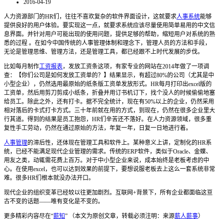
2016-04-19
人力资源部门的HR们，往往不喜欢复杂的软件界面设计，这就要求
人事系统
能够
提供良好的用户体验。要实现这一点，就要求系统应该尽量使用简单易用的中文信
息界面。并针对用户可能出现的使用问题，提供足够的帮助，缩短用户对系统的熟
悉的过程 。在如今中国传统的人事管理体制和理念下，管理人员的方法和手段，
无论是管理思维、管理方法，还是管理工具，都已经跟不上时代发展的步伐。
比如每月制作
工资报表
，发放工资条这项，有家专业的网站在2014年做了一项调
查：【你们公司是如何发放工资单的？】结果显示，有超过80%的公司（尤其是中
小型企业），仍然选用最原始的纸条版工资单发放形式。HR每月打印出excel版的
工资单，然后用剪刀剪成小纸条，折叠并用订书机订下，找个没人的时候偷偷地塞
给员工。除此之外，还有打卡。据不完全统计，现在有50%以上的企业，仍然采用
相对落后的卡式打卡方式。三十年前就在用的方式，到现在，仍然在很多企业里大
行其道。得到的结果是员工抱怨，HR们辛苦还不落好。在人力资源领域，很多重
复性手工劳动，仍然在通过原始的方法，年复一年，日复一日地进行着。
人事管理
的滞后性，还体现在管理工具和软件上。某种意义上讲，定制化的HR系
统，已经不能满足现代企业管理的需求。传统的ERP软件，类似于Oracle、金蝶、
用友之类，动辄需花费上百万。对于中小型企业来说，成本始终是老板考虑的中
心。在使用excel，也可以达到效果的前提下，要想说服老板去上这么一套系统非常
难。很多HR们根本就没办法开口。
现代企业的组织变革已经较以往更加剧烈。互联网+背景下，所有企业都面临这亘
古不变的话题——唯有变化是不变的。
更多精彩内容尽在“
薪知
” （本文为原创文章，转载必须注明：来源
薪人薪事
）