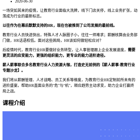
2020-06-30
一场突如其来的疫情，让教育行业面临大洗牌，线下门店关停，线上业务扩张，动
荡成为行业的最新标志。
以往作为在幕后默默支持的HR，现在也被推到了公司发展的最前线。
教育行业人员快进快出，特殊人才人脉圈子小，往往一师难求；薪酬核算由业务部
门做，HR话语权低。面对这些困局，HR该如何做轻松应对？
后疫情时代，教育行业HR要做好业务转型，让人事管理跟上企业发展速度，
需要
更灵活的应变能力，更强的组织能力，更专业的能力进阶途径。
薪人薪事联合多名教育行业人力资源大咖，打造史无前例的【薪人薪事·教育行业
专题沙龙】。
我们将从薪酬管理、人才战略、员工关系等维度，为教育行业HR定制前所未有的
进阶盛宴。帮助HR直面业务的“危”与“机”，顺应趋势主动求变，助力企业打赢终
局之战。
课程介绍