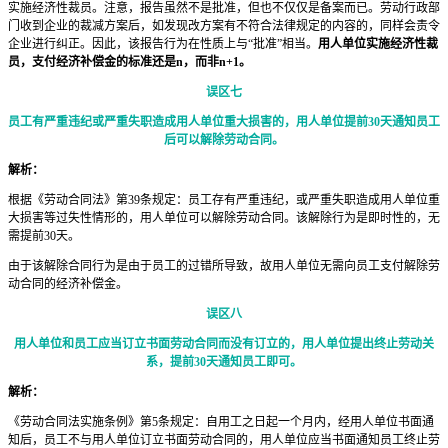
实施经济性裁员。注意，报告虽然不是批准，但也不仅仅是备案而已。劳动行政部
门收到企业的裁减方案后，如发现改方案有不符合法律规定的内容的，同样会责令
企业进行纠正。因此，该报告行为在性质上与“批准”相当。
用人单位实施经济性裁
员，支付经济补偿金的标准还是n，而非n+1。
误区七
员工有严重违纪或严重失职造成用人单位重大损害的，用人单位提前30天通知员工
后可以解除劳动合同。
解析：
根据《劳动合同法》第39条规定：员工存有严重违纪，或严重失职造成用人单位重
大损害等过失性情形的，用人单位可以解除劳动合同。该解除行为是即时性的，无
需提前30天。
由于该解除合同行为是由于员工的过错所导致，故用人单位无需向员工支付解除劳
动合同的经济补偿金。
误区八
用人单位和员工应当订立书面劳动合同而没有订立的，用人单位提出终止劳动关
系，提前30天通知员工即可。
解析：
《劳动合同法实施条例》第5条规定：自用工之日起一个月内，经用人单位书面通
知后，员工不与用人单位订立书面劳动合同的，用人单位应当书面通知员工终止劳