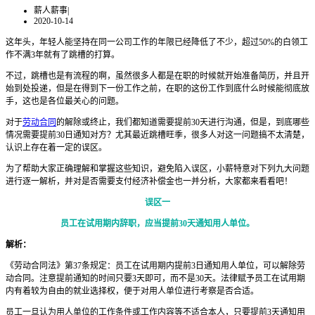
薪人薪事
|
2020-10-14
这年头，年轻人能坚持在同一公司工作的年限已经降低了不少，超过50%的白领工
作不满3年就有了跳槽的打算。
不过，跳槽也是有流程的啊，虽然很多人都是在职的时候就开始准备简历，并且开
始到处投递，但是在得到下一份工作之前，在职的这份工作到底什么时候能彻底放
手，这也是各位最关心的问题。
对于
劳动合同
的解除或终止，我们都知道需要提前30天进行沟通，但是，到底哪些
情况需要提前30日通知对方？尤其最近跳槽旺季，很多人对这一问题搞不太清楚，
认识上存在着一定的误区。
为了帮助大家正确理解和掌握这些知识，避免陷入误区，小薪特意对下列九大问题
进行逐一解析，并对是否需要支付经济补偿金也一并分析，大家都来看看吧！
误区一
员工在试用期内辞职，应当提前30天通知用人单位。
解析：
《劳动合同法》第37条规定：员工在试用期内提前3日通知用人单位，可以解除劳
动合同。注意提前通知的时间只要3天即可，而不是30天。法律赋予员工在试用期
内有着较为自由的就业选择权，便于对用人单位进行考察是否合适。
员工一旦认为用人单位的工作条件或工作内容等不适合本人，只要提前3天通知用