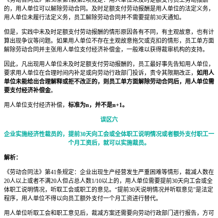
的，用人单位可以解除劳动合同。及时足额支付劳动报酬是用人单位的法定义务，
用人单位未履行法定义务，员工解除劳动合同并不需要提前30天通知。
但是，实践中未及时足额支付劳动报酬的情形原因各有不同，有主观故意，也有计
算出现争议等问题。如果用人单位不存在主观故意拖欠或克扣的情形，员工单方面
解除劳动合同并主张用人单位支付经济补偿金，一般难以获得裁审机构的支持。
因此，凡出现用人单位未及时足额支付劳动报酬的，员工最好事先告知用人单位，
要求用人单位在合理时间内补足或向劳动行政部门投诉，责令其限期改正，
如用人
单位未能给出合理解释或拒不改正的，则员工单方面解除劳动合同后，用人单位需
要支付经济补偿金
。
用人单位支付经济补偿，
标准为n，并不是n+1。
误区六
企业实施经济性裁员的，提前30天向工会或全体职工说明情况或者额外支付职工一
个月工资后，就可以实施裁员。
解析：
《劳动合同法》第41条规定：企业出现生产经营发生严重困难等情形，裁减人数在
20人以上或者不满20人但占总人数1/10以上的，用人单位需要提前30天向工会或全
体职工说明情况，听取工会或职工的意见。“提前30天说明情况并听取意见”是法定
程序，用人单位不得以向员工额外支付一个月工资进行替代。
用人单位听取工会和职工意见后，裁减方案还需要向劳动行政部门进行报告，方可