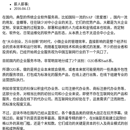
薪人薪事
|
2016-04-13
在国内，典型的传统企业软件服务商，比如国际一流的SAP（思爱普），国内一流
的用友、金蝶等，往往缺少对中小企业的关注。它们的优势产品，大都是为大企业
定制，安装实施的过程复杂，部署和运维的人力成本和金钱成本也较高，而定制
化、软件化、日常运维化的软件产品形态，从本质上也不太适合中小企业。
在“大众创业，万众创新”的时代，小微企业的管理效率，直接影响的是整个经济社
会的资本效率和运行效率。而随着互联网技术和商业模式的发展，不少的创业者和
投资机构，已经开始将企业服务视为中国互联网行业的下一个风口了。
目前国内的企业服务市场，非常明显地分成了2个派别：O2O系和SaaS系。
所谓O2O系，做的是将企业本来就会使用，或者本来就可能使用的一些具备外包性
质的服务项目，打包成为标准化的服务产品，在线上进行出售，在线下组建专业的
运营团队执行。
例如非常常见的社保公积金代办业务、公司注册代办业务、商标注册代办业务等，
这部分业务，对相当比例的初创公司和小企业来说，即使不存在互联网化的产品和
服务，也会选在线下的代办公司。而互联网化的好处在于，这类需求广泛而刚性，
而标准化程度又高。
不过，这块市场在国内已经从蓝变红，各个垂直品类的烧钱大战正在拉开序幕。烧
钱过后，能留下的是否是效率最高、服务最专精的那个，在B端是否能建立起除价
格以外的其他门槛，还是个未知数。它们成功的关键是资本的引入及商业模式的创
新和成熟程度。