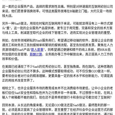
这一类的企业服务产品，选择的需求刚性且痛。特别是对拼速度的互联网初创公司
来说，他们愿意拿钱换效率。可惜这类服务很难在B端建立门槛，大约又是一场烧
钱大战。
另外一种SaaS做法，用现在时髦的互联网用于来说，可能就显得没有上一种方式那
么“重”。这一批的企业服务产品提供者，更专注于用完整、完善和安全的技术方案
与线上工具，削减甚至取代企业的线下管理工作，进而实现对企业管理流的重塑。
例如，在财务领域耕耘的SaaS服务商们，希望通过移动端的软件，直接让企业的普
通员工和财务员工告别报销单和繁琐的报销流程，甚至告别纸质发票。聚焦在人力
资源领域的SaaS产品“
薪人薪事
”，则希望通过便捷和精干的线上系统，把HR从低
附加值的信息管理、
薪酬计算
、业务跑办等工作中解放出来，真正提高人力工作的
效率和价值。
在美国已经涌现了不少SaaS的优秀初创公司，甚至独角兽。而在国内，这种思路的
企业服务初创公司还不算多。这种模式想要取得成功，可不仅仅像O2O做法一样，
要考验创业者对行业的精准理解，更要具备一定的技术水平和创新能力，可谓是真
正的用技术改变世界了。
相较之下，也许企业服务市场的教育成本并不比消费级市场更低，让中小企业的老
板们信任SaaS安全性和隐私性并为之付费并非一件易事。不过想想十年前，在网上
输入个邮箱都不敢的我们，现在还不是乖乖把银行卡和身份证号都交给了互联网？
回到本源，从长远的角度来看，无论是O2O做法还是SaaS做法，最终胜利的那一
批，必须是真正提高了企业管理效率，甚至重塑了在经济社会中企业运营方式的那
批人。目前的企业管理，特别是在中国，目前基本还属于非常粗放的状态。通过标