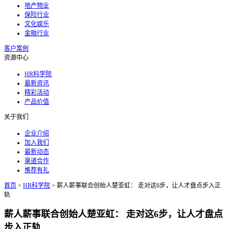
地产物业
保险行业
文化娱乐
金融行业
客户案例
资源中心
HR科学院
最新资讯
精彩活动
产品价值
关于我们
企业介绍
加入我们
最新动态
渠道合作
推荐有礼
首页
>
HR科学院
>
薪人薪事联合创始人楚亚虹： 走对这6步，让人才盘点步入正
轨
薪人薪事联合创始人楚亚虹： 走对这6步，让人才盘点
步入正轨