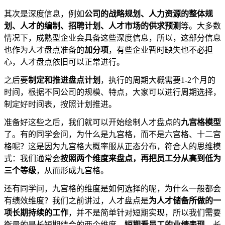
其次是深度信息，例如
公司的战略规划、人力资源的整体规
划、人才的编制、招聘计划、人才市场的供求预测
等。大多数
情况下，成熟型企业会具备这些深度信息，所以，这部分信息
也作为人才盘点准备的
加分项
，有些企业暂时缺失也不必担
心，人才盘点依旧可以正常进行。
之后要
制定和推进盘点计划
，执行的周期大概需要1-2个月的
时间，根据不同公司的规模、特点，大家可以进行周期选择，
制定好时间表，按照计划推进。
准备好这些之后，我们就可以开始绘制人才盘点的
九宫格模型
了。有的同学会问，为什么是九宫格，而不是六宫格、十二宫
格呢？这是因为九宫格大概率服从正态分布，符合人的思维模
式：我们通常会
按照两个维度来盘点，再把员工分从高到低为
三个等级
，从而形成九宫格。
还有同学问，九宫格的维度是如何选择的呢，为什么一般都会
有绩效维度？我们之前讲过，人才盘点是
为人才储备所做的一
项长期持续的工作
，并不是简单针对短期实现，所以我们需要
衡量的是长短期结合的两个维度，
短期看员工的业绩表现
，长