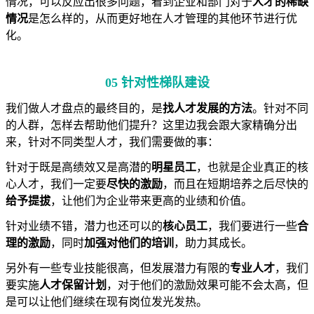
情况，可以反应出很多问题，看到企业和部门对于
人才的稀缺
情况
是怎么样的，从而更好地在人才管理的其他环节进行优
化。
05 针对性梯队建设
我们做人才盘点的最终目的，是
找人才发展的方法
。针对不同
的人群，怎样去帮助他们提升？这里边我会跟大家精确分出
来，针对不同类型人才，我们需要做的事：
针对于既是高绩效又是高潜的
明星员工
，也就是企业真正的核
心人才，我们一定要
尽快的
激励
，而且在短期培养之后尽快的
给予提拔
，让他们为企业带来更高的业绩和价值。
针对业绩不错，潜力也还可以的
核心员工
，我们要进行一些
合
理的激励
，同时
加强对他们的培训
，助力其成长。
另外有一些专业技能很高，但发展潜力有限的
专业人才
，我们
要实施
人才保留计划
，对于他们的激励效果可能不会太高，但
是可以让他们继续在现有岗位发光发热。