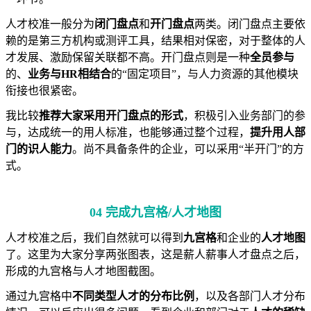
人才校准一般分为
闭门盘点
和
开门盘点
两类。闭门盘点主要依
赖的是第三方机构或测评工具，结果相对保密，对于整体的人
才发展、激励保留关联都不高。开门盘点则是一种
全员参与
的、
业务与HR相结合
的“固定项目”，与人力资源的其他模块
衔接也很紧密。
我比较
推荐大家采用开门盘点的形式
，积极引入业务部门的参
与，达成统一的用人标准，也能够通过整个过程，
提升用人部
门的识人能力
。尚不具备条件的企业，可以采用“半开门”的方
式。
04 完成九宫格/人才地图
人才校准之后，我们自然就可以得到
九宫格
和企业的
人才地图
了。这里为大家分享两张图表，这是薪人薪事人才盘点之后，
形成的九宫格与人才地图截图。
通过九宫格中
不同类型人才的分布比例
，以及各部门人才分布