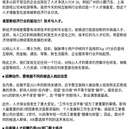
很多以前不常见的企业出现在了人才净流入TOP 20。例如广州的小鹏汽车、上海
的游戏公司米哈游等等。虽然今天的纯互联网行业依旧是一个人才储备室，但这个
人才储备室在逐渐被新经济行业分流。
谁是新经济行业的驱动力？技术与人才。
新经济领域更需要有深厚技术积淀和专业能力，能够进行底层创新的中高端人才，
这样，当人口红利和政策红利发生巨大变化之时，技术红利与人才红利，将是新经
济领域得以继续落勃发展的关键。
以核心人才——博士为例，目前，脉脉博士用户中倾向于选择的Top 1行业仍是纯
互联网，但金融、通信、零售、新生活服务、企业服务等行业开始起势。
除此之外，我们发现无论任何一个行业，对核心人才的需求仍然集中在研发、销售
运营等岗位，人力资源、IT等在岗位列表里面也排名靠前。
■ 招聘动作，要根据不同的候选人相应改变
反内卷，反躺平是2021年的职场关键词，近半数互联网人被迫卷入低效而无实质成
果的竞争，职场人纷纷“反内卷”。但是“反内卷”并不等于接受“躺平”。报告显示，
80%的职场人并不享受“躺平”，且“不躺平”的职场人，职业满意度最高。
此外，人才择业观发生了重大变化，“工作与生活平衡”成为了更重要的事情。职场
人最看重的前3项因素依次是薪资福利、个人发展和工作生活平衡。高层员工更看
重公司价值观；Z世代、95后等年轻一代员工更看重“健康与财富”。因此，面对不
同的候选人群体，HR要选择不同的话术来应对。
■ 中高端人才招聘仍是HR部门最大挑战