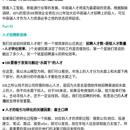
随着人工智能、新能源行业等的发展，中高端人才将成为最紧缺的资源。根据脉脉
调研，49%的受访HR预测企业将在2022年加大在中高端人才招聘上的投入，可见
中高端人才作为人力资源必争之地的状态还将延续。
Part 02
人才招聘新思维
我们应该如何获取人才呢？用一个很简单的公式表达：
招聘人才数=获取人才数量
×人才转化效率
。2个关键因素决定了你的工作是否做到位，第一个是我们常说的
触达了多少人，另一个就是招聘漏斗的转化效率。
■ HR要善于发现与触达“水面下”的人才
在这里，我以冰山模型为例。我们可以看到，市场上的人才分为水面上和水面下两
个部分，而大部分的中高端人才都处在水面之下。
HR之所以找不到公司所需的核心人才，是因为大家总是借助传统招聘渠道招水面
上的人，而不向水面下招人。对于HR来说，如果没有很强的人脉，就只能单打独
斗，主动寻找人才，还不一定会找到。因此，我们在招聘的时候，拓宽自己的
人才
池
就显得非常重要。
■ 人才的吸引与转化的关键因素：雇主口碑
如果我们把转化过程做一个拆解，对应到人才的求职过程：搜索公司/岗位、投递
建立、笔试、面试、接受offer，就可以发现，现在年轻人信息获取能力太强了。所
以，最重要的是HR如何在他们的决策过程中发挥作用。