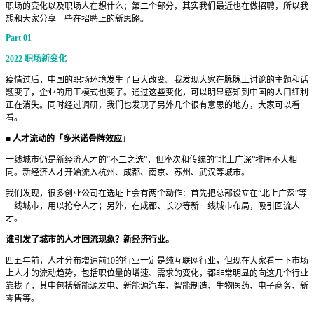
职场的变化以及职场人在想什么；第二个部分，其实我们最近也在做招聘，所以我
想和大家分享一些在招聘上的新思路。
Part 01
2022 职场新变化
疫情过后，中国的职场环境发生了巨大改变。我发现大家在脉脉上讨论的主题和话
题变了，企业的用工模式也变了。通过这些变化，可以明显感知到中国的人口红利
正在消失。同时经过调研，我们也发现了另外几个很有意思的地方，大家可以看一
看。
■
人才流动的「多米诺骨牌效应」
一线城市仍是新经济人才的“不二之选”，但座次和传统的“北上广深”排序不大相
同。新经济人才开始流入杭州、成都、南京、苏州、武汉等城市。
我们发现，很多创业公司在选址上会有两个动作：首先把总部设立在“北上广深”等
一线城市，用以抢夺人才；另外，在成都、长沙等新一线城市布局，吸引回流人
才。
谁引发了城市的人才回流现象？新经济行业。
四五年前，人才分布增速前10的行业一定是纯互联网行业，但现在大家看一下市场
上人才的流动趋势，包括职位量的增速、需求的变化，都非常明显的向这几个行业
靠拢了，其中包括新能源发电、新能源汽车、智能制造、生物医药、电子商务、新
零售等。