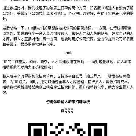
通过数据比对，我们梳理了影响雇主口碑的两个方面：知名度（候选人有没有了解
公司）、美誉度（公司凭什么吸引他）。企业把口碑做好，有助于招聘转化率的提
升。
最后总结一下，HR朋友们如果想要达成公司的招聘指标，一方面，在传统招聘渠
道之外，要借助多个平台大量添加候选人，做好人才和人脉的储备，建立自己的人
才库，和人才直接对话；另一方面，也要利用好公司资源，全方位提升公司知名度
和美誉度，最终提高招聘转化率。
-end-
HR的工作重复、琐碎、繁杂，人才库建设迫在眉睫……面对这些难题，薪人薪事
招聘系统可以助力HR轻松解决！
薪人薪事全流程数智化招聘管理，支持多平台账号一站式登录，一键发布招聘需
求，为HR减负。同时，还可以通过全套人才库管理，精准招人，降低招聘成本。
招聘数据看板能够帮助企业精准定位招聘问题，提升招聘转化率，助力企业提升人
效。
咨询体验
薪人薪事招聘系统
戳👇👇👇