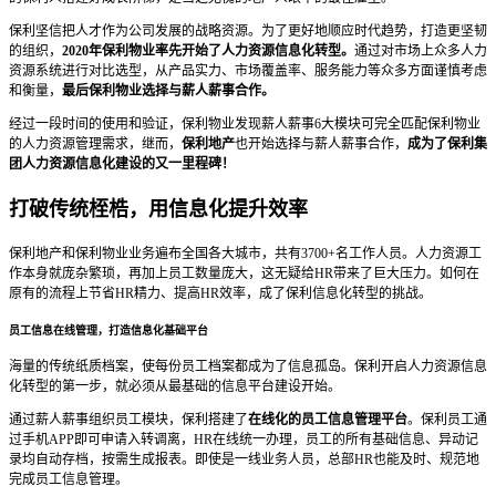
保利坚信把人才作为公司发展的战略资源。为了更好地顺应时代趋势，打造更坚韧
的组织，
2020年保利物业率先开始了人力资源信息化转型。
通过对市场上众多人力
资源系统进行对比选型，从产品实力、市场覆盖率、服务能力等众多方面谨慎考虑
和衡量，
最后保利物业选择与薪人薪事合作。
经过一段时间的使用和验证，保利物业发现薪人薪事6大模块可完全匹配保利物业
的人力资源管理需求，继而，
保利地产
也开始选择与薪人薪事合作，
成为了保利集
团人力资源信息化建设的又一里程碑！
打破传统桎梏，用信息化提升效率
保利地产和保利物业业务遍布全国各大城市，共有3700+名工作人员。人力资源工
作本身就庞杂繁琐，再加上员工数量庞大，这无疑给HR带来了巨大压力。如何在
原有的流程上节省HR精力、提高HR效率，成了保利信息化转型的挑战。
员工信息在线管理，打造信息化基础平台
海量的传统纸质档案，使每份员工档案都成为了信息孤岛。保利开启人力资源信息
化转型的第一步，就必须从最基础的信息平台建设开始。
通过薪人薪事组织员工模块，保利搭建了
在线化的员工信息管理平台
。保利员工通
过手机APP即可申请入转调离，HR在线统一办理，员工的所有基础信息、异动记
录均自动存档，按需生成报表。即使是一线业务人员，总部HR也能及时、规范地
完成员工信息管理。