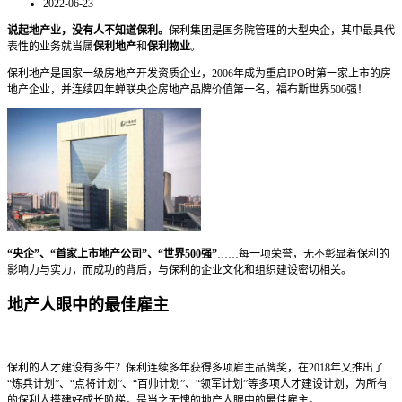
2022-06-23
说起地产业，没有人不知道保利。
保利集团是国务院管理的大型央企，其中最具代
表性的业务就当属
保利地产
和
保利物业
。
保利地产是国家一级房地产开发资质企业，2006年成为重启IPO时第一家上市的房
地产企业，并连续四年蝉联央企房地产品牌价值第一名，福布斯世界500强！
“央企”、“首家上市地产公司”、“世界500强”
……每一项荣誉，无不彰显着保利的
影响力与实力，而成功的背后，与保利的企业文化和组织建设密切相关。
地产人眼中的最佳雇主
保利的人才建设有多牛？保利连续多年获得多项雇主品牌奖，在2018年又推出了
“炼兵计划”、“点将计划”、“百帅计划”、“领军计划”等多项人才建设计划，为所有
的保利人搭建好成长阶梯，是当之无愧的地产人眼中的最佳雇主。