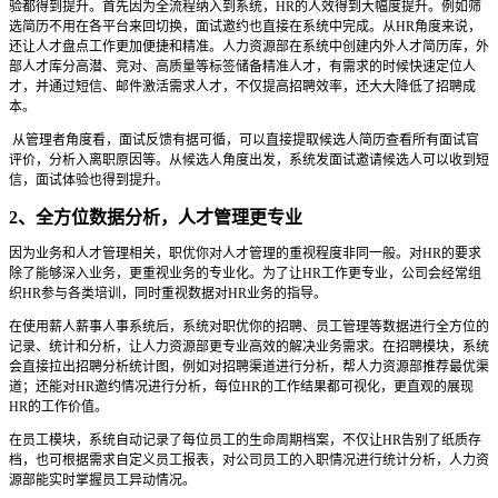
验都得到提升。首先因为全流程纳入到系统，HR的人效得到大幅度提升。例如筛
选简历不用在各平台来回切换，面试邀约也直接在系统中完成。从HR角度来说，
还让人才盘点工作更加便捷和精准。人力资源部在系统中创建内外人才简历库，外
部人才库分高潜、竞对、高质量等标签储备精准人才，有需求的时候快速定位人
才，并通过短信、邮件激活需求人才，不仅提高招聘效率，还大大降低了招聘成
本。
从管理者角度看，面试反馈有据可循，可以直接提取候选人简历查看所有面试官
评价，分析入离职原因等。从候选人角度出发，系统发面试邀请候选人可以收到短
信，面试体验也得到提升。
2、全方位数据分析，人才管理更专业
因为业务和人才管理相关，职优你对人才管理的重视程度非同一般。对HR的要求
除了能够深入业务，更重视业务的专业化。为了让HR工作更专业，公司会经常组
织HR参与各类培训，同时重视数据对HR业务的指导。
在使用薪人薪事人事系统后，系统对职优你的招聘、员工管理等数据进行全方位的
记录、统计和分析，让人力资源部更专业高效的解决业务需求。在招聘模块，系统
会直接拉出招聘分析统计图，例如对招聘渠道进行分析，帮人力资源部推荐最优渠
道；还能对HR邀约情况进行分析，每位HR的工作结果都可视化，更直观的展现
HR的工作价值。
在员工模块，系统自动记录了每位员工的生命周期档案，不仅让HR告别了纸质存
档，也可根据需求自定义员工报表，对公司员工的入职情况进行统计分析，人力资
源部能实时掌握员工异动情况。