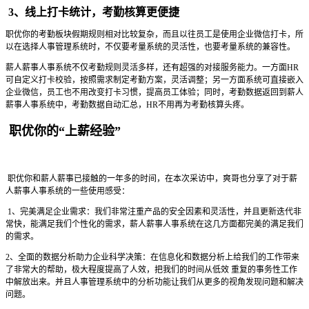
3、线上打卡统计，考勤核算更便捷
职优你的考勤板块假期规则相对比较复杂，而且以往员工是使用企业微信打卡，所
以在选择人事管理系统时，不仅要考量系统的灵活性，也要考量系统的兼容性。
薪人薪事人事系统不仅考勤规则灵活多样，还有超强的对接服务能力。一方面HR
可自定义打卡校验，按照需求制定考勤方案，灵活调整；另一方面系统可直接嵌入
企业微信，员工也不用改变打卡习惯，提高员工体验；同时，考勤数据返回到薪人
薪事人事系统中，考勤数据自动汇总，HR不用再为考勤核算头疼。
职优你的“上薪经验”
职优你和薪人薪事已接触的一年多的时间，在本次采访中，爽哥也分享了对于薪
人薪事人事系统的一些使用感受：
1、完美满足企业需求：我们非常注重产品的安全因素和灵活性，并且更新迭代非
常快，能满足我们个性化的需求，薪人薪事人事系统在这几方面都完美的满足我们
的需求。
2、全面的数据分析助力企业科学决策：在信息化和数据分析上给我们的工作带来
了非常大的帮助，极大程度提高了人效，把我们的时间从低效 重复的事务性工作
中解放出来。并且人事管理系统中的分析功能让我们从更多的视角发现问题和解决
问题。