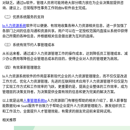
对缺乏。通过
hr
软件，管理人员将可能将绝大部分精力放在为企业决策层提供咨
询、建议上，日常程序性事务工作则由
软件自主完成。
hr
（二）优质系统服务的支持
hr人力资源系统
软件可以便捷、有效地收集各种人力资源相关信息，进一步加强了
各部门之间的信息沟通和资源共享。用户可以在一定授权范围内直接从系统中获得
自己所需的各种信息，并根据相关信息做出更为互利的选择。
（三）系统有效节约人事管理成本
从长远来看，通过减少人力资源管理工作的操作成本，达到降低员工管理成本、减
少办公费用等降低企业管理总成本的目的，使得企业对人员的管理更为高效。
（四）有效革新管理理念
hr
人力资源系统软件的作用是革新现代企业的人力资源管理理念，而不仅仅是改进
工作方式、优化人力资源管理。先进的互联网技术应用于人力资源管理不仅仅是为
了实现工作方式和工作效率的飞跃，更重要的是，提高企业整体的工作效率，成为
管理层的决策支持者，为决策提供全面有效的信息和更为完美的解决方案。
以上就是运用
人事管理系统hr
人力资源部门有哪些帮助的相关介绍了，薪人薪事智
能数据化
服务平台致力于帮助企业提升人力资源管理能力，激发组织员工
HR SaaS
和工作活力，全面提升人才管理效能，有需求的朋友欢迎前来官网试用。
相关推荐