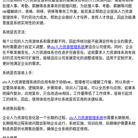
公司使用
人力资源管理系统最重要的是解决现有的人力资源问题，需要帮助
ehr
HR
处理人事、考勤、薪酬等各类事务的管理问题，为处理人事、考勤、薪酬等问题
缓解统计、表格、转移、转移等事务工作量，能否真正帮助企业提高人力资源
HR
管理效率，节约劳动力成本，帮助企业做好人才培养，发挥人才效益，因此功能满
意度是系统实用性的关键。
系统是否灵活：
每个公司的人力资源体系和需求都不同，因此传统功能不能满足所有企业的需求。
有时需要进行自定义调整，使
ehr人力资源管理系统
更适合公司使用。同时，企业
在不断发展变化，人力资源体系也在逐步完善变化，这就要求人力资源体系具有良
好的灵活性和可扩展性，能够适应公司发展变化的调整或增加，适用于定制开发，
更好地满足企业的需求。
系统是否容易上手：
人力资源管理系统的应用有助于协助
，管理者可以缓解工作量，所以系统一
ehr
HR
定要简单易用，逻辑简单，步骤简单，培训入门容易，可以全员参与应用。如果系
统操作复杂，应用复杂，只会改进
相反，工作量降低了工作效率，容易引起员
HR
工的排斥。因此，使用体验也是评价系统是否实用的关键标准。
系统售后服务：
企业人力资源信息化是一个长期的过程，
ehr人力资源管理系统
也需要长期使用，
长期使用过程系统问题会影响企业运行，系统实施、培训应用、后期维护需要系统
制造商提供长期售后服务，确保企业系统的稳定使用。