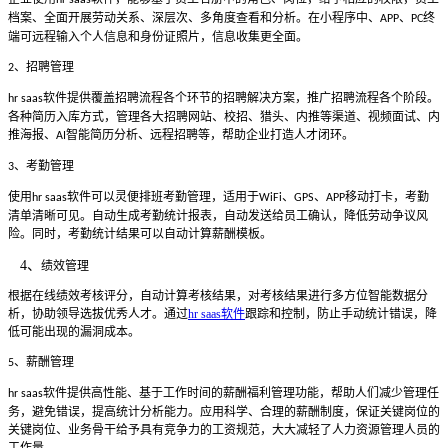
hr saas
档案、全面开展劳动关系、深层次、多角度查看和分析。在小程序中、
、
终
APP
PC
端可远程输入个人信息和身份证照片，信息收集更全面。
、招聘管理
2
软件提供覆盖招聘流程各个环节的招聘解决方案，推广招聘流程各个阶段。
hr saas
各种简历入库方式，管理各大招聘网站、校招、猎头、内推等渠道、视频面试、内
推海报、
智能简历分析、远程招聘等，帮助企业打造人才闭环。
AI
、考勤管理
3
使用
软件可以灵便排班考勤管理，适用于
、
、
移动打卡，考勤
hr saas
WiFi
GPS
APP
清单清晰可见。自动生成考勤统计报表，自动发送给员工确认，降低劳动争议风
险。同时，考勤统计结果可以自动计算薪酬模板。
4、
绩效管理
根据在线绩效考核评分，自动计算考核结果，对考核结果进行多方位智能数据分
析，协助领导选拔优秀人才。通过
hr saas软件
跟踪和控制，防止手动统计错误，降
低可能出现的漏洞成本。
、薪酬管理
5
软件提供高性能、基于工作时间的薪酬福利管理功能，帮助人们减少管理任
hr saas
务，避免错误，提高统计分析能力。应用科学、合理的薪酬制度，保证关键岗位的
关键岗位、业务骨干给予具有竞争力的工资规范，大大减轻了人力资源管理人员的