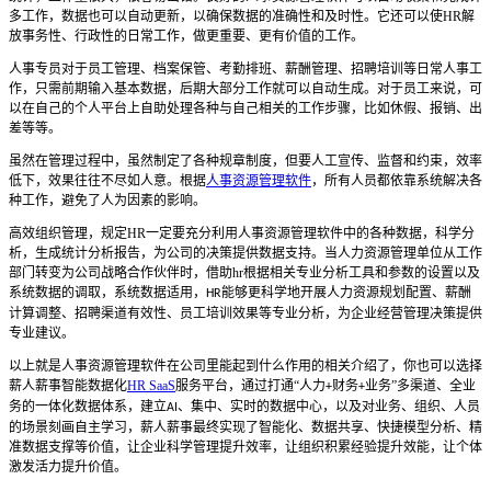
多工作，数据也可以自动更新，以确保数据的准确性和及时性。它还可以使
HR
解
放事务性、行政性的日常工作，做更重要、更有价值的工作。
人事专员
对于
员工管理、档案保管、考勤排班、薪酬管理、招聘培训等日常人事工
作，只需前期输入基本数据，后期大部分工作就可以自动生成。对于员工来说
，
可
以在自己的个人平台上自助处理各种与自己相关的工作步骤，比如休假、报销、出
差等等。
虽然在管理过程中，虽然制定了各种规章制度，但要人工宣传、监督和约束，效率
低下，效果往往不尽如人意。根据
人事资源管理软件
，所有人员都依靠系统解决各
种工作，避免了人为因素的影响。
高效组织管理，规定
HR
一定要充分利用
人事资源管理软件
中的各种数据，科学分
析，生成统计分析报告，为公司的决策提供数据支持。当人力资源管理单位从工作
部门转变为公司战略合作伙伴时，借助
hr
根据相关专业分析工具和参数的设置以及
系统数据的调取，系统数据适用，
能够更科学地开展人力资源规划配置、薪酬
HR
计算调整、招聘渠道有效性、员工培训效果等专业分析，为企业经营管理决策提供
专业建议。
以上就是人事资源管理软件在公司里能起到什么作用的相关介绍了，你也可以选择
薪人薪事智能数据化
HR SaaS
服务平台，通过打通“人力
财务
业务”多渠道、全业
+
+
务的一体化数据体系，建立
、集中、实时的数据中心，以及对业务、组织、人员
AI
的场景刻画自主学习，薪人薪事最终实现了智能化、数据共享、快捷模型分析、精
准数据支撑等价值，让企业科学管理提升效率，让组织积累经验提升效能，让个体
激发活力提升价值。