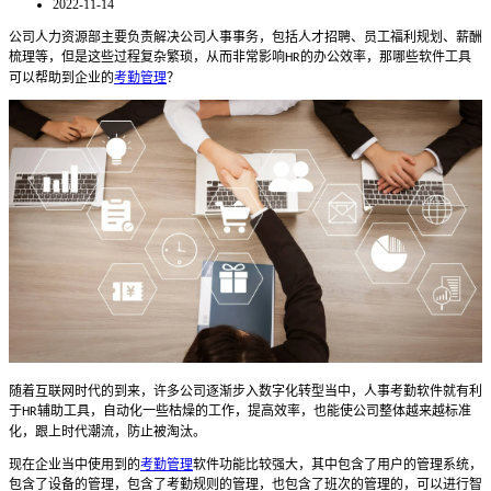
2022-11-14
公司人力资源部主要负责解决公司人事事务，包括人才招聘、员工福利规划、薪酬
梳理等，但是这些过程复杂繁琐，从而非常影响
的办公效率，那哪些软件工具
HR
可以帮助到企业的
考勤管理
？
随着互联网时代的到来，许多公司逐渐步入数字化转型当中，人事考勤软件就有利
于
辅助工具，自动化一些枯燥的工作，提高效率，也能使公司整体越来越标准
HR
化，跟上时代潮流，防止被淘汰。
现在企业当中使用到的
考勤管理
软件功能比较强大，其中包含了用户的管理系统，
包含了设备的管理，包含了考勤规则的管理，也包含了班次的管理的，可以进行智