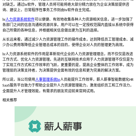
对缺乏。通过
hr
软件，管理人员将可能将绝大部分精力放在为企业决策层提供咨
询、建议上，日常程序性事务工作则由
软件自主完成。
hr
hr
人力资源系统软件
可以便捷、有效地收集各种人力资源相关信息，进一步加强了
各部门之间的信息沟通和资源共享。用户可以在一定授权范围内直接从系统中获得
自己所需的各种信息，并根据相关信息做出更为互利的选择。
从长远来看，通过减少人力资源管理工作的操作成本，达到降低员工管理成本、减
少办公费用等降低企业管理总成本的目的，使得企业对人员的管理更为高效。
hr
人力资源系统软件的作用是革新现代企业的人力资源管理理念，而不仅仅是改进
工作方式、优化人力资源管理。先进的互联网技术应用于人力资源管理不仅仅是为
了实现工作方式和工作效率的飞跃，更重要的是，提高企业整体的工作效率，成为
管理层的决策支持者，为决策提供全面有效的信息和更为完美的解决方案。
所以说，当公司使用
人事管理系统hr
人员能提升工作效率，薪人薪事智能数据化
HR
服务平台致力于帮助企业提升人力资源管理能力，激发组织员工和工作活力，
SaaS
全面提升人才管理效能，有需求的朋友欢迎前来官网试用。
相关推荐