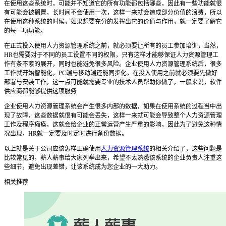
在使用这些系统时，可能并不知道它的所有功能都包括哪些，因此有一些功能就很
有可能会被搁置，长时间不会使用一次，这样一来就会造成部分价值的浪费，所以
在使用这种系统的时候，如果想要充分的发挥出它的价值与作用，就一定要了解它
的每一项功能。
在正式投入使用
人力资源管理系统
之前，就必须要让所有的员工参加培训，当然，
HR
也需要对于不同的员工设置不同的权限，只有这样才能够保证人力资源管理工
作有条不紊的展开，同时也能避免很多风险。
企业使用
人力资源管理系统
后，很多
工作就开始智能化，
PC
端与移动端还能同步化，在投入使用之前就必须要先做好
部署与安装工作，这一点可能就需要专业的技术人员帮助你做了，一般来说，软件
供应商都能够提供这项服务
企业使用
人力资源管理系统
会产生很多内部的数据，如果在使用系统的过程当中出
现了故障，这些数据就很有可能会丢失，这样一来就可能会导致整个人力资源管理
工作及程序瘫痪，这就会给企业的正常运营产生严重的影响，因此为了避免这种情
况出现，
HR
就一定要及时定时进行备份数据。
以上就是关于公司应该怎样正确使用
人力资源管理系统
的相关介绍了，这些问题是
比较常见的，薪人薪事给大家列举出来，希望不太熟悉该系统的企业负责人注重这
些细节，避免出现差错，让该系统成为您企业的一大助力。
相关推荐