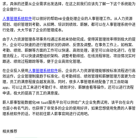
求，具体的还要从企业需求出发选择，在这之前我们应该先了解一下这个系统能为
企业做什么。
人事管理系统软件
可以很好的帮助
全盘处理企业的人事管理工作。从人力资源
HR
规划、组织管理到考勤，从招聘、培训到绩效、薪酬，都可以在人事管理系统中进
行处理，大大节省了企业的管理成本。
由于人力资源管理各项事务均通过系统来协助完成，使得其管理效率得到极大的提
升，企业可以快速的进行管理状况的调研、反馈及调整。在事务工作上，如档案、
考勤、绩效、薪酬等方面的工作可以快速、高效处理，甚至可以自动化进行。在管
理流程上，可以快速调整组织架构、调整考勤排班、在线流程审批、项目情况实时
跟进、绩效过程跟踪等等，便于企业高效化管理。
在企业投入使用
人事管理系统软件
后，企业的人力资源管理能够按标准流程进行高
效运作，企业管理制度趋于标准化，在考勤排班、绩效管理和薪酬管理方面更为合
理，员工的满意程度会越发高涨。同时，很多人事管理系统配备了员工自助端
，可以让员工来进行考勤打卡、绩效评分、薪酬查看等操作，还可以进行流程
app
申请，极大的提高了员工的满意度。
薪人薪事智能数据化
服务平台可以供给广大企业免费试用，该平台在业内
HR SaaS
也是小有名气的，也获得了非常多的企业的使用好评，如果您想使用免费的人事管
理系统软件的话，不妨前往薪人薪事官网进行试用吧。
相关推荐