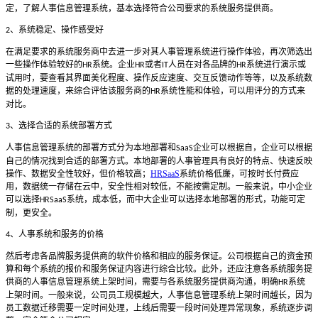
定，了解人事信息管理系统，基本选择符合公司要求的系统服务提供商。
、系统稳定、操作感受好
2
在满足要求的系统服务商中去进一步对其人事管理系统进行操作体验，再次筛选出
一些操作体验较好的
系统。企业
或者
人员在对各品牌的
系统进行演示或
HR
HR
IT
HR
试用时，要查看其界面美化程度、操作反应速度、交互反馈动作等等，以及系统数
据的处理速度，来综合评估该服务商的
系统性能和体验，可以用评分的方式来
HR
对比。
、选择合适的系统部署方式
3
人事信息管理系统的部署方式分为本地部署和
企业可以根据自，企业可以根据
SaaS
自己的情况找到合适的部署方式。本地部署的人事管理具有良好的特点、快速反映
操作、数据安全性较好，但价格较高；
HRSaaS
系统价格低廉，可按时长付费应
用，数据统一存储在云中，安全性相对较低，不能按需定制。一般来说，中小企业
可以选择
系统，成本低，而中大企业可以选择本地部署的形式，功能可定
HRSaaS
制，更安全。
、人事系统和服务的价格
4
然后考虑各品牌服务提供商的软件价格和相应的服务保证。公司根据自己的资金预
算和每个系统的报价和服务保证内容进行综合比较。此外，还应注意各系统服务提
供商的人事信息管理系统上架时间，需要与各系统服务提供商沟通，明确
系统
HR
上架时间。一般来说，公司员工规模越大，人事信息管理系统上架时间越长，因为
员工数据迁移需要一定时间处理，上线后需要一段时间处理异常现象，系统逐步调