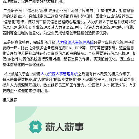
管理体系，软件才能更好地发挥作用。
二是培养员工“信息化”思维 许多企业员工习惯了传统的手工操作方法，对信息管
理的认识较少，突然规定员工改变习惯很容易引起抵制，因此企业应该培养员工
“信息化”思维，做好员工接受信息管理的心理建设，人力资源人事管理系统可以将
信息化建设落实到企业管理及其人力资源管理中，促进人力资源管理招聘、沟通、
薪酬等全过程的信息化，为企业完成信息创新建设创造资源优势。
三是信息化整理，完成配备升级
人力资源人事管理系统
只是企业信息化管理中重
要的一环，除此之外很多企业还有在用OA、ERP等、钉钉等管理系统，这些信息
化管理软件若是都单独运行会造成信息孤岛的情况。企业需要进行信息化梳理，促
使HR软件与其他系统进行深度对接，起着贯穿的作用，实现配置优化，促进企业
整体信息化的一体化建设。
以上就是关于企业应用
人力资源人事管理系统
之后能有什么改变的相关介绍了，
薪人薪事是数据驱动“人效提升”的智能数据化HR SaaS服务平台，致力于帮助企业
提升人力资源管理能力，激发组织员工和工作活力，全面提升人才管理效能，有需
要的企业欢迎前来咨询使用。
相关推荐