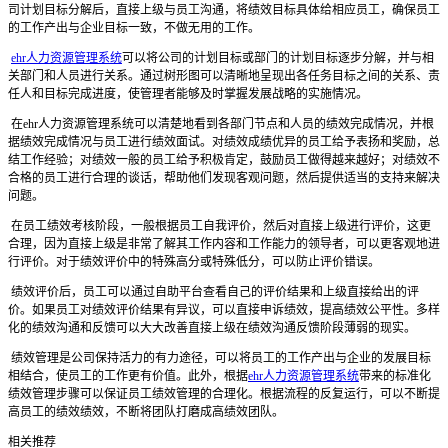
司计划目标分解后，直接上级与员工沟通，将绩效目标具体给相应员工，确保员工
的工作产出与企业目标一致，不做无用的工作。
ehr人力资源管理系统
可以将公司的计划目标或部门的计划目标逐步分解，并与相
关部门和人员进行关系。通过树形图可以清晰地呈现出各任务目标之间的关系、责
任人和目标完成进度，使管理者能够及时掌握发展战略的实施情况。
在ehr人力资源管理系统可以清楚地看到各部门节点和人员的绩效完成情况，并根
据绩效完成情况与员工进行绩效面试。对绩效成绩优异的员工给予表扬和奖励，总
结工作经验；对绩效一般的员工给予积极肯定，鼓励员工做得越来越好；对绩效不
合格的员工进行合理的谈话，帮助他们发现客观问题，然后提供适当的支持来解决
问题。
在员工绩效考核阶段，一般根据员工自我评价，然后对直接上级进行评价，这更
合理，因为直接上级是非常了解其工作内容和工作能力的领导者，可以更客观地进
行评价。对于绩效评价中的特殊高分或特殊低分，可以防止评价错误。
绩效评价后，员工可以通过自助平台查看自己的评价结果和上级直接给出的评
价。如果员工对绩效评价结果有异议，可以直接申诉绩效，提高绩效公平性。多样
化的绩效沟通和反馈可以大大改善直接上级在绩效沟通反馈阶段薄弱的现实。
绩效管理是公司保持活力的有力途径，可以将员工的工作产出与企业的发展目标
相结合，使员工的工作更有价值。此外，根据
ehr人力资源管理系统
带来的标准化
绩效管理步骤可以保证员工绩效管理的合理化。根据流程的反复运行，可以不断提
高员工的绩效绩效，不断将团队打磨成高绩效团队。
相关推荐