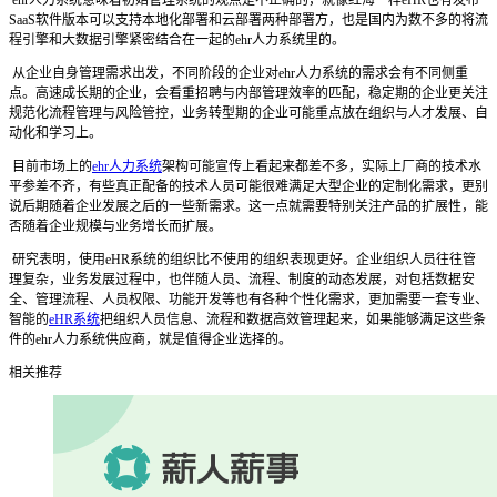
SaaS软件版本可以支持本地化部署和云部署两种部署方，也是国内为数不多的将流
程引擎和大数据引擎紧密结合在一起的ehr人力系统里的。
从企业自身管理需求出发，不同阶段的企业对ehr人力系统的需求会有不同侧重
点。高速成长期的企业，会看重招聘与内部管理效率的匹配，稳定期的企业更关注
规范化流程管理与风险管控，业务转型期的企业可能重点放在组织与人才发展、自
动化和学习上。
目前市场上的
ehr人力系统
架构可能宣传上看起来都差不多，实际上厂商的技术水
平参差不齐，有些真正配备的技术人员可能很难满足大型企业的定制化需求，更别
说后期随着企业发展之后的一些新需求。这一点就需要特别关注产品的扩展性，能
否随着企业规模与业务增长而扩展。
研究表明，使用eHR系统的组织比不使用的组织表现更好。企业组织人员往往管
理复杂，业务发展过程中，也伴随人员、流程、制度的动态发展，对包括数据安
全、管理流程、人员权限、功能开发等也有各种个性化需求，更加需要一套专业、
智能的
eHR系统
把组织人员信息、流程和数据高效管理起来，如果能够满足这些条
件的ehr人力系统供应商，就是值得企业选择的。
相关推荐