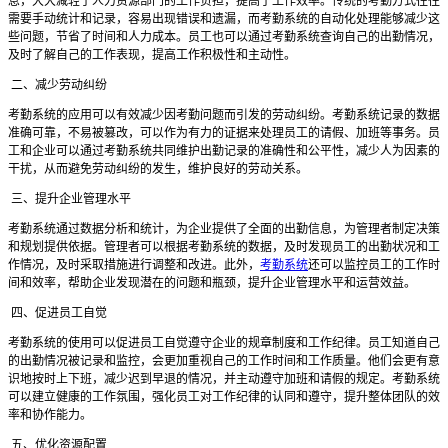
息，大大减轻了人力资源部门的工作负担，提高了工作效率。传统的考勤方式往往
需要手动统计和记录，容易出现错误和遗漏，而考勤系统的自动化处理能够减少这
些问题，节省了时间和人力成本。员工也可以通过考勤系统查询自己的出勤情况，
及时了解自己的工作表现，提高工作积极性和主动性。
二、减少劳动纠纷
考勤系统的应用可以有效减少因考勤问题而引发的劳动纠纷。考勤系统记录的数据
准确可靠，不易被篡改，可以作为有力的证据来处理员工的请假、加班等事务。员
工和企业可以通过考勤系统共同维护出勤记录的准确性和公平性，减少人为因素的
干扰，从而避免劳动纠纷的发生，维护良好的劳动关系。
三、提升企业管理水平
考勤系统通过数据分析和统计，为企业提供了全面的出勤信息，为管理者制定决策
和规划提供依据。管理者可以根据考勤系统的数据，及时发现员工的出勤状况和工
作情况，及时采取措施进行调整和改进。此外，
考勤系统
还可以监控员工的工作时
间和效率，帮助企业发现潜在的问题和瓶颈，提升企业管理水平和运营效益。
四、促进员工自觉
考勤系统的使用可以促进员工自觉遵守企业的规章制度和工作纪律。员工知道自己
的出勤情况被记录和监控，会更加重视自己的工作时间和工作
质量。他们会更有意
识地按时上下班，减少迟到早退的情况，并主动遵守加班和请假的规定。考勤系统
可以建立健康的工作氛围，强化员工对工作纪律的认同和遵守，提升整体团队的效
率和协作能力。
五、优化资源配置