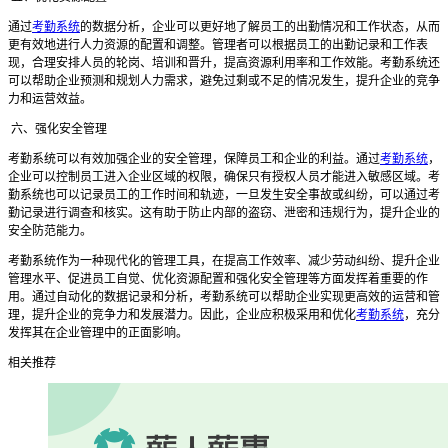
通过
考勤系统
的数据分析，企业可以更好地了解员工的出勤情况和工作状态，从而
更有效地进行人力资源的配置和调整。管理者可以根据员工的出勤记录和工作表
现，合理安排人员的轮岗、培训和晋升，提高资源利用率和工作效能。考勤系统还
可以帮助企业预测和规划人力需求，避免过剩或不足的情况发生，提升企业的竞争
力和运营效益。
六、强化安全管理
考勤系统可以有效加强企业的安全管理，保障员工和企业的利益。通过
考勤系统
，
企业可以控制员工进入企业区域的权限，确保只有授权人员才能进入敏感区域。考
勤系统也可以记录员工的工作时间和轨迹，一旦发生安全事故或纠纷，可以通过考
勤记录进行调查和核实。这有助于防止内部的盗窃、泄密和违规行为，提升企业的
安全防范能力。
考勤系统作为一种现代化的管理工具，在提高工作效率、减少劳动纠纷、提升企业
管理水平、促进员工自觉、优化资源配置和强化安全管理等方面发挥着重要的作
用。通过自动化的数据记录和分析，考勤系统可以帮助企业实现更高效的运营和管
理，提升企业的竞争力和发展潜力。因此，企业应积极采用和优化
考勤系统
，充分
发挥其在企业管理中的正面影响。
相关推荐