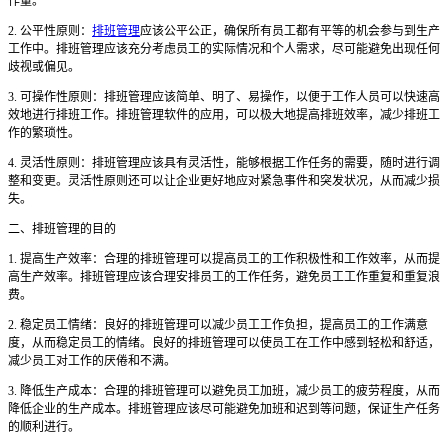
作量。
2. 公平性原则：
排班管理
应该公平公正，确保所有员工都有平等的机会参与到生产
工作中。排班管理应该充分考虑员工的实际情况和个人需求，尽可能避免出现任何
歧视或偏见。
3. 可操作性原则：排班管理应该简单、明了、易操作，以便于工作人员可以快速高
效地进行排班工作。排班管理软件的应用，可以极大地提高排班效率，减少排班工
作的繁琐性。
4. 灵活性原则：排班管理应该具有灵活性，能够根据工作任务的需要，随时进行调
整和变更。灵活性原则还可以让企业更好地应对紧急事件和突发状况，从而减少损
失。
二、排班管理的目的
1. 提高生产效率：合理的排班管理可以提高员工的工作积极性和工作效率，从而提
高生产效率。排班管理应该合理安排员工的工作任务，避免员工工作重复和重复浪
费。
2. 稳定员工情绪：良好的排班管理可以减少员工工作负担，提高员工的工作满意
度，从而稳定员工的情绪。良好的排班管理可以使员工在工作中感到轻松和舒适，
减少员工对工作的厌倦和不满。
3. 降低生产成本：合理的排班管理可以避免员工加班，减少员工的疲劳程度，从而
降低企业的生产成本。排班管理应该尽可能避免加班和迟到等问题，保证生产任务
的顺利进行。