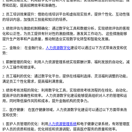
1. 招聘流程优化：利用数字化平台和人才管理系统，实现招聘信息的自动筛选、推
荐和匹配，提高招聘效率和准确性。
2. 员工培训效果提升：借助在线培训平台和虚拟现实技术，提供个性化、互动性强
的培训内容，加强员工技能和知识的培养。
3. 绩效评估与激励机制精确化：通过数字化工具和数据分析，实现绩效评估的客观
化和公正性，为员工提供有针对性的激励措施，激发其工作动力。 这些措施能够
提升生产效率和产品质量，推动制造业实现数字化转型和智能化发展。
二、金融业： 在金融行业，
人力资源数字化
建设可以通过以下方式带来改变和优
势：
1. 薪酬管理的简化：利用人力资源管理系统实现薪酬计算、福利发放的自动化，减
少人工操作和错误率。
2. 员工福利的优化：通过数字化平台，提供在线福利选择、灵活福利调整的功能，
满足员工个性化需求，提高福利满意度。
3. 绩效考核流程的简化：利用数字化工具，实现绩效考核流程的在线化、自动化，
提高评估的准确性和效率。 人力资源数字化建设能够提高组织对人才的管理和运
用，同时降低操作风险和成本，提升金融机构的竞争力。
三、医疗健康： 在医疗健康领域，人力资源数字化建设可以通过以下方面带来改
变和优势：
1. 医护人员管理的优化：利用
人力资源管理系统
和电子健康记录系统，有效管理医
护人员的资质和技能，优化排班和资源调配，提高医疗服务的质量和效率。