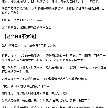
也许，老板施威施压，他们默默承受； 也许，同事无理要求，他们出面摆平。
冷酷中被掩盖的温柔， 绝对的秩序中灵魂的波动， 他们为企业注入新的细胞，目
送离人的背影。
他们有一个共同的伟大名字——HR
薪人薪事企小薪重磅推出全新栏目企划
【这个HR不太冷】
呈现HR那些说不尽、道不明的柔肠与热泪。
近日，2016年超女的一场海选中，评委柯以敏以一句“不要唱了，滚吧！”回应了一
个因为重感冒而害怕发挥不好的、怀有一腔音乐梦想的大学女生。
这一视频流出后引发了社交网络上的大范围讨论。不论是哪一种声音，大家都普遍
还是能达到一个共识：
选手表现不佳并不能成为考官自身的傲慢和对选手的不尊重的借口。
同理，各位招聘的HR在面试的环节中，
如果遇见一开始就表现不佳的面试者，你会怎么做？
是尴尬癌爆表，彼此相对无言么？还是“自己约的人，哭着也要面完”？
本期，小薪就此话题，采访了来自不同行业、拥有多种职业经验的HR。来看看你