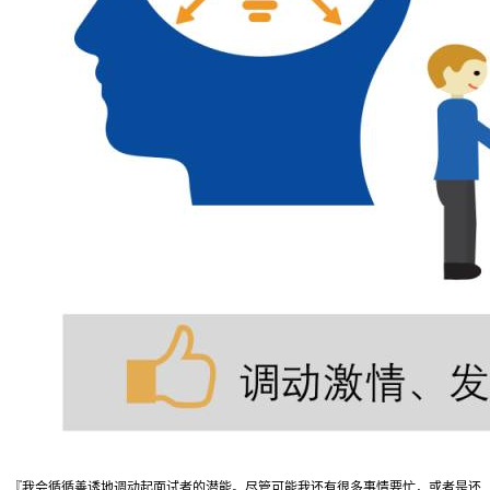
『我会循循善诱地调动起面试者的潜能。尽管可能我还有很多事情要忙，或者是还