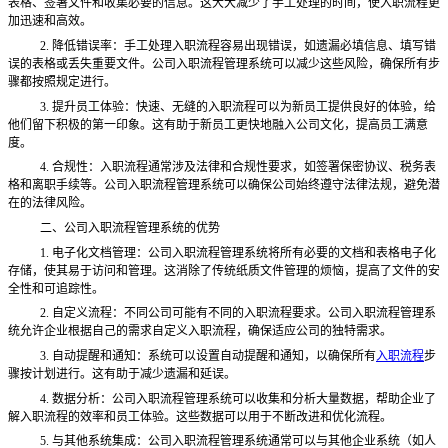
表格、签署文件和收集必要的信息。这大大减少了手工处理的时间，使入职流程更
加迅速和高效。
2. 降低错误率：手工处理入职流程容易出现错误，如遗漏必填信息、填写错
误的表格或丢失重要文件。公司入职流程管理系统可以减少这些风险，确保所有步
骤都按照规定进行。
3. 提升员工体验：快速、无缝的入职流程可以为新员工提供良好的体验，给
他们留下积极的第一印象。这有助于新员工更快地融入公司文化，提高员工满意
度。
4. 合规性：入职流程通常涉及法律和合规性要求，如签署保密协议、税务表
格和离职手续等。公司入职流程管理系统可以确保公司始终遵守法律法规，避免潜
在的法律风险。
二、公司入职流程管理系统的优势
1. 电子化文档管理：公司入职流程管理系统将所有必要的文档和表格电子化
存储，使其易于访问和管理。这消除了传统纸质文件管理的烦恼，提高了文件的安
全性和可追踪性。
2. 自定义流程：不同公司可能有不同的入职流程要求。公司入职流程管理系
统允许企业根据自己的需求自定义入职流程，确保适应公司的独特需求。
3. 自动提醒和通知：系统可以设置自动提醒和通知，以确保所有
入职流程
步
骤按计划进行。这有助于减少遗漏和延误。
4. 数据分析：公司入职流程管理系统可以收集和分析大量数据，帮助企业了
解入职流程的效率和员工体验。这些数据可以用于不断改进和优化流程。
5. 与其他系统集成：公司入职流程管理系统通常可以与其他企业系统（如人