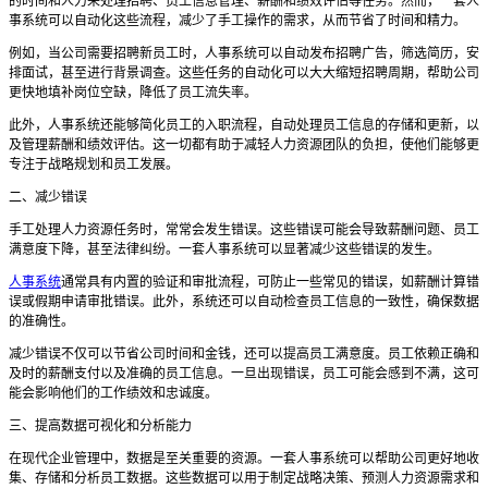
的时间和人力来处理招聘、员工信息管理、薪酬和绩效评估等任务。然而，一套人
事系统可以自动化这些流程，减少了手工操作的需求，从而节省了时间和精力。
例如，当公司需要招聘新员工时，人事系统可以自动发布招聘广告，筛选简历，安
排面试，甚至进行背景调查。这些任务的自动化可以大大缩短招聘周期，帮助公司
更快地填补岗位空缺，降低了员工流失率。
此外，人事系统还能够简化员工的入职流程，自动处理员工信息的存储和更新，以
及管理薪酬和绩效评估。这一切都有助于减轻人力资源团队的负担，使他们能够更
专注于战略规划和员工发展。
二、减少错误
手工处理人力资源任务时，常常会发生错误。这些错误可能会导致薪酬问题、员工
满意度下降，甚至法律纠纷。一套人事系统可以显著减少这些错误的发生。
人事系统
通常具有内置的验证和审批流程，可防止一些常见的错误，如薪酬计算错
误或假期申请审批错误。此外，系统还可以自动检查员工信息的一致性，确保数据
的准确性。
减少错误不仅可以节省公司时间和金钱，还可以提高员工满意度。员工依赖正确和
及时的薪酬支付以及准确的员工信息。一旦出现错误，员工可能会感到不满，这可
能会影响他们的工作绩效和忠诚度。
三、提高数据可视化和分析能力
在现代企业管理中，数据是至关重要的资源。一套人事系统可以帮助公司更好地收
集、存储和分析员工数据。这些数据可以用于制定战略决策、预测人力资源需求和