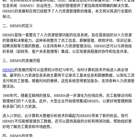
聘、培训和绩效评估等基本功能。然而，随着信息技术的崭露头角，人事人才管理
信息系统（
HRMIS）应运而生，为组织管理提供了更加高效和精确的解决方案。
HRMIS的发展和应用已经赋予了人力资源管理新的维度，本文将对其进行全面的
探讨。
二、
HRMIS的定义
HRMIS是指一套整合了人力资源管理功能的信息系统，旨在提高组织对人力资源
的管理和决策能力。这种系统整合了员工信息、薪酬管理、绩效评估、培训记录、
招聘流程等方面的数据，以支持各种人力资源管理活动。HRMIS还可以与其他组
织系统（如财务、客户关系管理等）集成，以实现更高程度的协作和信息共享。
三、
HRMIS的发展历程
HRMIS
的发展历程可以追溯到20世纪70年代，当时计算机技术开始进入商业领
域。最早的人力资源信息系统主要用于记录员工基本信息和薪酬数据，以简化工资
支付和员工管理。随着时间的推移，这些系统变得更加复杂，支持各种人力资源管
理活动。
1990年代，随着互联网的普及，HRMIS进一步演化为在线应用，员工能够访问和
管理他们的个人信息。此外，大型企业开始使用集成HRMIS，以更好地管理跨国
和多部门的人力资源。
进入
21世纪，云计算和大数据分析技术的崛起为HRMIS带来了新的机会。现代
HRMIS不仅能够管理员工数据，还可以提供高级的分析和预测功能，帮助组织更
好地了解员工需求和市场趋势。
四、
HRMIS的优势