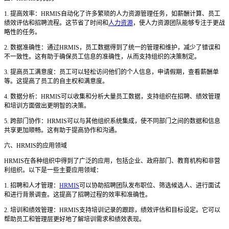
1. 提高效率：HRMIS自动化了许多繁琐的人力资源管理任务，如薪酬计算、员工
绩效评估和招聘流程。这节省了时间和
人力资源
，使人力资源团队能够专注于更战
略性的任务。
2. 数据准确性：通过HRMIS，员工数据得到了统一的管理和维护，减少了错误和
不一致性。这有助于确保员工信息的准确性，从而支持组织的决策制定。
3. 提高员工满意度：员工可以轻松访问他们的个人信息，申请假期，查看薪酬单
等。这提高了员工的自主权和满意度。
4. 数据分析：HRMIS可以收集和分析大量员工数据，支持组织在招聘、绩效管理
和培训方面做出更明智的决策。
5. 跨部门协作：HRMIS可以与其他组织系统集成，使不同部门之间的数据和信息
共享更加顺畅。这有助于提高协作和沟通。
六、
HRMIS的应用领域
HRMIS在各种组织中得到了广泛的应用，包括企业、政府部门、教育机构和非营
利组织。以下是一些主要应用领域：
1. 招聘和人才管理：
HRMIS
可以协助招聘团队发布职位、筛选候选人、进行面试
和进行背景调查。这提高了招聘过程的效率和准确性。
2. 培训和绩效管理：HRMIS支持培训记录的跟踪，绩效评估和目标设定。它可以
帮助员工和管理层更好地了解培训需求和绩效表现。