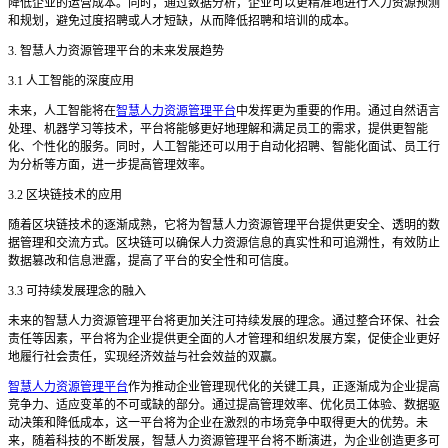
降低企业的运营成本。同时，通过数据分析，企业可以更精准地进行人力资源预测
和规划，避免过度招聘或人才短缺，从而降低招聘和培训的成本。
3. 智慧人力资源管理平台的未来发展趋势
3.1 人工智能的深度应用
未来，人工智能将在
智慧人力资源管理平台
中发挥更为重要的作用。通过自然语言
处理、机器学习等技术，平台将能够更好地理解和满足员工的需求，提供更智能
化、个性化的服务。同时，人工智能还可以用于自动化招聘、智能化面试、员工行
为分析等方面，进一步提高管理效率。
3.2 区块链技术的应用
随着区块链技术的逐渐成熟，它将为智慧人力资源管理平台提供更安全、透明的数
据管理和交流方式。区块链可以确保人力资源信息的真实性和可追溯性，有效防止
数据篡改和信息泄露，提高了平台的安全性和可信度。
3.3 可持续发展理念的融入
未来的智慧人力资源管理平台将更加关注可持续发展的理念。通过整合环保、社会
责任等因素，平台将为企业提供更全面的人才管理和组织发展方案，促使企业更好
地履行社会责任，实现经济效益与社会效益的双赢。
智慧人力资源管理平台
作为推动企业管理现代化的关键工具，正逐渐成为企业提高
竞争力、适应变革的不可或缺的部分。通过提高管理效率、优化员工体验、数据驱
动决策和降低成本，这一平台将为企业在激烈的市场竞争中取得更大的优势。未
来，随着科技的不断发展，智慧人力资源管理平台将不断演进，为企业创造更多可