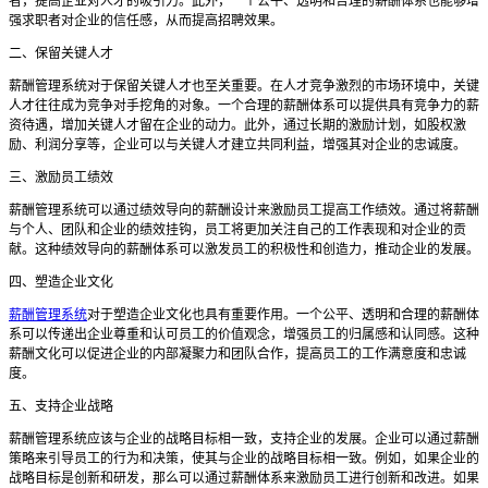
者，提高企业对人才的吸引力。此外，一个公平、透明和合理的薪酬体系也能够增
强求职者对企业的信任感，从而提高招聘效果。
二、保留关键人才
薪酬管理系统对于保留关键人才也至关重要。在人才竞争激烈的市场环境中，关键
人才往往成为竞争对手挖角的对象。一个合理的薪酬体系可以提供具有竞争力的薪
资待遇，增加关键人才留在企业的动力。此外，通过长期的激励计划，如股权激
励、利润分享等，企业可以与关键人才建立共同利益，增强其对企业的忠诚度。
三、激励员工绩效
薪酬管理系统可以通过绩效导向的薪酬设计来激励员工提高工作绩效。通过将薪酬
与个人、团队和企业的绩效挂钩，员工将更加关注自己的工作表现和对企业的贡
献。这种绩效导向的薪酬体系可以激发员工的积极性和创造力，推动企业的发展。
四、塑造企业文化
薪酬管理系统
对于塑造企业文化也具有重要作用。一个公平、透明和合理的薪酬体
系可以传递出企业尊重和认可员工的价值观念，增强员工的归属感和认同感。这种
薪酬文化可以促进企业的内部凝聚力和团队合作，提高员工的工作满意度和忠诚
度。
五、支持企业战略
薪酬管理系统应该与企业的战略目标相一致，支持企业的发展。企业可以通过薪酬
策略来引导员工的行为和决策，使其与企业的战略目标相一致。例如，如果企业的
战略目标是创新和研发，那么可以通过薪酬体系来激励员工进行创新和改进。如果