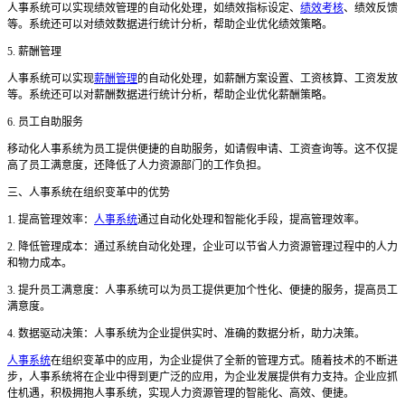
人事系统可以实现绩效管理的自动化处理，如绩效指标设定、
绩效考核
、绩效反馈
等。系统还可以对绩效数据进行统计分析，帮助企业优化绩效策略。
5. 薪酬管理
人事系统可以实现
薪酬管理
的自动化处理，如薪酬方案设置、工资核算、工资发放
等。系统还可以对薪酬数据进行统计分析，帮助企业优化薪酬策略。
6. 员工自助服务
移动化人事系统为员工提供便捷的自助服务，如请假申请、工资查询等。这不仅提
高了员工满意度，还降低了人力资源部门的工作负担。
三
、人事系统在组织变革中的优势
1. 提高管理效率：
人事系统
通过自动化处理和智能化手段，提高管理效率。
2. 降低管理成本：通过系统自动化处理，企业可以节省人力资源管理过程中的人力
和物力成本。
3. 提升员工满意度：人事系统可以为员工提供更加个性化、便捷的服务，提高员工
满意度。
4. 数据驱动决策：人事系统为企业提供实时、准确的数据分析，助力决策。
人事系统
在组织变革中的应用，为企业提供了全新的管理方式。随着技术的不断进
步，人事系统将在企业中得到更广泛的应用，为企业发展提供有力支持。企业应抓
住机遇，积极拥抱人事系统，实现人力资源管理的智能化、高效、便捷。