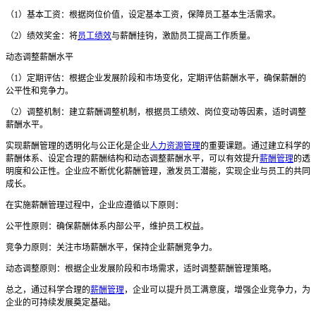
（
1）基本工资：根据岗位价值，设定基本工资，保障员工基本生活需求。
（
2）绩效奖金：将
员工绩效
与薪酬挂钩，激励员工提高工作质量。
动态调整薪酬水平
（
1）定期评估：根据企业发展阶段和市场变化，定期评估薪酬水平，确保薪酬的
公平性和竞争力。
（
2）调整机制：建立薪酬调整机制，根据员工绩效、岗位变动等因素，适时调整
薪酬水平。
实现薪酬管理的透明化与公正化是企业
人力资源管理
的重要课题。通过建立科学的
薪酬体系、设定合理的薪酬结构和动态调整薪酬水平，可以有效提升
薪酬管理
的透
明度和公正性。企业应不断优化薪酬管理，激发员工潜能，实现企业与员工的共同
成长。
在实施薪酬管理过程中，企业应遵循以下原则：
公平性原则：确保薪酬体系内部公平，维护员工权益。
竞争力原则：关注市场薪酬水平，保持企业薪酬竞争力。
动态调整原则：根据企业发展阶段和市场需求，适时调整薪酬管理策略。
总之，通过科学合理的
薪酬管理
，企业可以提升员工满意度，增强企业竞争力，为
企业的可持续发展奠定基础。