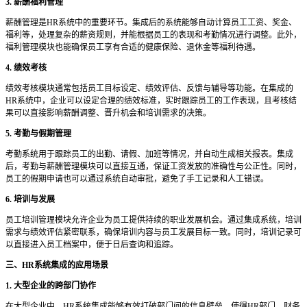
3. 薪酬福利管理
薪酬管理是
HR系统中的重要环节。集成后的系统能够自动计算员工工资、奖金、
福利等，处理复杂的薪资规则，并能根据员工的表现和考勤情况进行调整。此外，
福利管理模块也能确保员工享有合适的健康保险、退休金等福利待遇。
4. 绩效考核
绩效考核模块通常包括员工目标设定、绩效评估、反馈与辅导等功能。在集成的
HR系统中，企业可以设定合理的绩效标准，实时跟踪员工的工作表现，且考核结
果可以直接影响薪酬调整、晋升机会和培训需求的决策。
5. 考勤与假期管理
考勤系统用于跟踪员工的出勤、请假、加班等情况，并自动生成相关报表。集成
后，考勤与薪酬管理模块可以直接互通，保证工资发放的准确性与公正性。同时，
员工的假期申请也可以通过系统自动审批，避免了手工记录和人工错误。
6. 培训与发展
员工培训管理模块允许企业为员工提供持续的职业发展机会。通过集成系统，培训
需求与绩效评估紧密联系，确保培训内容与员工发展目标一致。同时，培训记录可
以直接进入员工档案中，便于日后查询和追踪。
三、
HR系统集成的应用场景
1. 大型企业的跨部门协作
在大型企业中，
HR系统集成能够有效打破部门间的信息壁垒，使得HR部门、财务