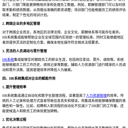
部门、IT部门等能更顺畅地共享和处理员工数据。例如，薪酬管理部门可以及时获
取考勤和绩效数据，从而做出准确的薪资调整；培训部门也能根据员工的绩效评估
结果，制定个性化的培训计划。
2. 跨国企业的多地区管理
对于跨国企业而言，各地区的法律法规、企业文化、薪酬体系等可能存在差异。
HR系统集成能够帮助企业在全球范围内实现统一的管理标准，同时又能根据地区
差异提供灵活的定制化方案，确保本地化操作符合相关法规要求。
3. 灵活的人员调动与晋升管理
HR系统
集成能够实时跟踪员工的职业生涯，包括岗位变动、晋升、调岗等。系统
能够根据员工的工作历史、绩效记录等数据，辅助人力资源部门进行精准的人员调
动和晋升决策，提高管理效率并降低人为偏差。
四、
HR系统集成对企业的赋能作用
1. 提升管理效率
HR系统集成通过自动化和数字化管理流程，显著提高了
人力资源管理
的效率。传
统的人工记录和处理方式容易导致信息丢失和错误，而集成系统能够确保数据的准
确性和一致性。比如，招聘和入职流程的自动化不仅减少了HR部门的工作量，还
能使候选人和新员工的体验更加顺畅。
2. 优化决策过程