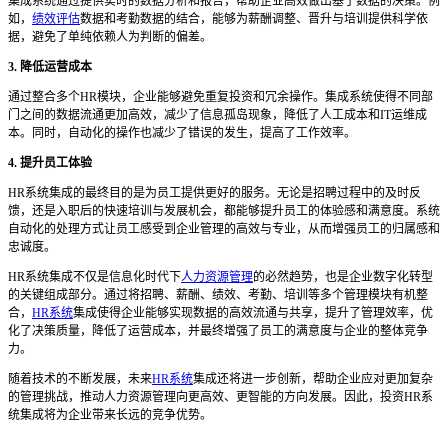
集成系统通过提供实时的数据分析和报告，帮助企业高效做出基于数据的决策。例
如，
绩效评估
数据和考勤数据的结合，能够为薪酬调整、晋升与培训提供科学依
据，避免了单纯依赖人为判断的偏差。
3. 降低运营成本
通过整合多个
HR模块，企业能够避免重复投资和冗余操作。集成系统使得不同部
门之间的数据流通更加高效，减少了信息孤岛现象，降低了人工成本和IT运维成
本。同时，自动化的操作也减少了错误的发生，提高了工作效率。
4. 提升员工体验
HR系统集成的最终目的是为员工提供更好的服务。无论是招聘过程中的及时反
馈，还是入职后的快速培训与发展机会，都能够提升员工的体验感和满意度。系统
自动化的处理方式让员工感受到企业管理的高效与专业，从而增强员工的归属感和
忠诚度。
HR系统集成不仅是信息化时代下
人力资源管理
的必然趋势，也是企业数字化转型
的关键组成部分。通过将招聘、薪酬、绩效、考勤、培训等多个管理模块有机整
合，
HR系统
集成使得企业能够实现数据的高效流通与共享，提升了管理效率，优
化了决策质量，降低了运营成本，并最终增强了员工的满意度与企业的整体竞争
力。
随着技术的不断发展，未来
HR系统
集成还将进一步创新，帮助企业应对更加复杂
的管理挑战，推动人力资源管理向更高效、更智能的方向发展。因此，投资HR系
统集成将为企业带来长远的竞争优势。