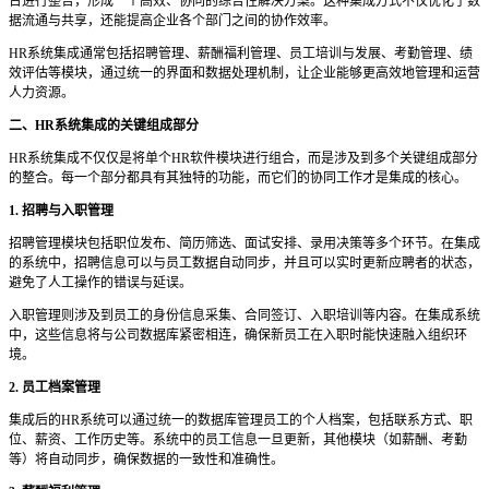
台进行整合，形成一个高效、协同的综合性解决方案。这种集成方式不仅优化了数
据流通与共享，还能提高企业各个部门之间的协作效率。
HR系统集成通常包括招聘管理、薪酬福利管理、员工培训与发展、考勤管理、绩
效评估等模块，通过统一的界面和数据处理机制，让企业能够更高效地管理和运营
人力资源。
二、
HR系统集成的关键组成部分
HR系统集成不仅仅是将单个HR软件模块进行组合，而是涉及到多个关键组成部分
的整合。每一个部分都具有其独特的功能，而它们的协同工作才是集成的核心。
1. 招聘与入职管理
招聘管理模块包括职位发布、简历筛选、面试安排、录用决策等多个环节。在集成
的系统中，招聘信息可以与员工数据自动同步，并且可以实时更新应聘者的状态，
避免了人工操作的错误与延误。
入职管理则涉及到员工的身份信息采集、合同签订、入职培训等内容。在集成系统
中，这些信息将与公司数据库紧密相连，确保新员工在入职时能快速融入组织环
境。
2. 员工档案管理
集成后的
HR系统可以通过统一的数据库管理员工的个人档案，包括联系方式、职
位、薪资、工作历史等。系统中的员工信息一旦更新，其他模块（如薪酬、考勤
等）将自动同步，确保数据的一致性和准确性。