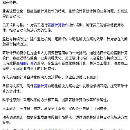
和完整性。
业务流程优化：根据薪酬计算软件的特点，重新设计薪酬计算的业务流程，实现流
程的自动化。
员工培训与推广：对员工进行
薪酬计算软件
操作培训，确保员工能够熟练使用软
件，推动自动化解决方案的实施。
监控与持续改进：建立监控机制，定期评估自动化解决方案的效果，针对存在的问
题进行持续改进。
薪酬计算的复杂性是企业人力资源管理面临的一大挑战。通过选择合适的薪酬计算
软件、数据迁移与整合、业务流程优化、员工培训与推广以及监控与持续改进，可
以有效提高
薪酬计算
的效率。企业应不断优化薪酬计算，关注员工需求，激发员工
潜能，实现企业与员工的共同成长。
在实施薪酬计算自动化解决方案过程中，企业应遵循以下原则：
目标导向原则：确保
薪酬计算
自动化解决方案与企业发展需求相匹配，提高薪酬计
算的针对性。
科学性原则：采用科学的方法和工具，提高薪酬计算的效率和准确性。
人本原则：关注员工需求，激发员工潜能，实现企业与员工共同成长。
动态调整原则：根据企业发展阶段和市场需求，适时调整薪酬计算自动化解决方案
策略。