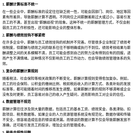
1. 薪酬计算标准不统一
在一些企业中，薪酬标准的设定往往缺乏统一性，可能会因部门、岗位、地区等因
素有所差异，导致薪酬计算不透明。不同岗位之间薪酬差距过大或过小，容易引发
员工的不满，甚至出现
“薪酬歧视”的现象。这种不统一的薪酬管理方式，不仅会削
弱员工的工作积极性，还可能影响企业的整体形象。
2. 薪酬与绩效挂钩不够紧密
在许多企业中，薪酬与员工绩效挂钩的机制并不完善。尽管很多企业制定了绩效考
核制度，但薪酬与绩效之间的联系往往不够明确或执行不到位。绩效考核结果与薪
酬调整之间的关系模糊不清，员工可能会感到自己的努力没有得到应有的回报，进
而产生不满情绪。这种情况不仅影响员工的工作动力，也会导致绩效管理体系的失
效。
3. 复杂的薪酬计算规则
随着税法、社会保险等相关政策的不断变化，薪酬计算规则变得愈加复杂。例如，
员工的社会保险、公积金的缴纳比例、税前税后收入的计算方式、各类补贴的发放
标准等，都可能随着时间的推移而发生调整。如果薪酬计算的规则不够清晰或企业
没有及时更新，员工容易对自己的收入产生疑问，进而影响员工对企业的信任。
4. 数据管理不规范
薪酬计算往往涉及到大量的数据，包括员工的基本工资、绩效奖金、各类津贴、扣
款项目、税务数据等。如果企业的人力资源管理系统没有规范化，数据存储和传输
不安全，很容易造成信息的错误或泄漏。而错误的数据计算不仅会导致薪酬发放不
准确，还可能引发员工的投诉，增加企业的管理成本。
5. 税务合规性问题