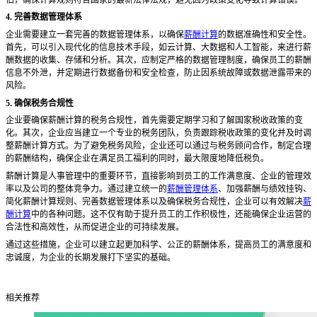
4. 完善数据管理体系
企业需要建立一套完善的数据管理体系，以确保
薪酬计算
的数据准确性和安全性。
首先，可以引入现代化的信息技术手段，如云计算、大数据和人工智能，来进行薪
酬数据的收集、存储和分析。其次，应制定严格的数据管理制度，确保员工的薪酬
信息不外泄，并定期进行数据备份和安全检查，防止因系统故障或数据泄露带来的
风险。
5. 确保税务合规性
企业要确保薪酬计算的税务合规性，首先需要定期学习和了解国家税收政策的变
化。其次，企业应当建立一个专业的税务团队，负责跟踪税收政策的变化并及时调
整薪酬计算方式。为了避免税务风险，企业还可以通过与税务顾问合作，制定合理
的薪酬结构，确保企业在满足员工福利的同时，最大限度地降低税负。
薪酬计算是人事管理中的重要环节，直接影响到员工的工作满意度、企业的管理效
率以及公司的整体竞争力。通过建立统一的
薪酬管理体系
、加强薪酬与绩效挂钩、
简化薪酬计算规则、完善数据管理体系以及确保税务合规性，企业可以有效解决
薪
酬计算
中的各种问题。这不仅有助于提升员工的工作积极性，还能确保企业运营的
合法性和高效性，从而促进企业的可持续发展。
通过这些措施，企业可以建立起更加科学、公正的薪酬体系，提高员工的满意度和
忠诚度，为企业的长期发展打下坚实的基础。
相关推荐