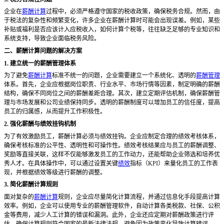
企业在
薪酬计算
过程中，必须严格遵守国家的税收政策，确保税务合规。然而，由
于税法的复杂性和频繁变化，许多企业在薪酬计算时可能会出现误差。例如，某些
补贴或福利是否应该计入应税收入，如何计算个税等，往往缺乏足够的专业知识和
系统支持，导致企业面临税务风险。
二、薪酬计算问题的解决方案
1. 建立统一的薪酬管理体系
为了避免
薪酬计算
标准不统一的问题，企业需要建立一个系统化、透明的
薪酬管理
体系。首先，企业应根据岗位职责、行业水平、市场行情等因素，制定明确的薪酬
结构，确保不同岗位之间的薪酬差距合理。其次，建立定期评估机制，确保薪酬管
理与市场发展和公司业绩保持同步。透明的薪酬制度可以增加员工的信任度，提高
员工的归属感，从而提升工作积极性。
2. 强化薪酬与绩效挂钩机制
为了有效激励员工，薪酬计算必须与绩效挂钩。企业应制定合理的绩效考核体系，
确保考核标准的公平性、透明性和可操作性。绩效考核结果应与员工的薪酬调整、
奖励等直接关联，这样不仅能够激发员工的工作动力，还能帮助企业筛选和培养优
秀人才。在具体操作中，可以通过设置关键
绩效
指标（
KPI）来量化员工的工作表
现，并根据绩效等级进行薪酬的调整。
3. 简化薪酬计算规则
面对复杂的
薪酬计算
规则，企业应尽量简化计算流程，并通过信息化手段提高计算
效率。例如，企业可以使用专业的薪酬管理软件，自动计算各类税款、社保、公积
金等费用，减少人工计算的错误和漏洞。此外，企业还应定期对薪酬政策进行评
估，确保计算规则符合国家的最新法律法规，避免因为政策变化导致计算错误。