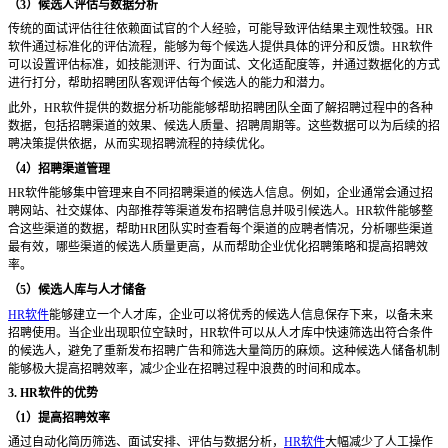
（
3）候选人评估与数据分析
传统的面试评估往往依赖面试官的个人经验，可能导致评估结果主观性较强。
HR
软件通过标准化的评估流程，能够为每个候选人提供具体的评分和反馈。HR软件
可以设置评估标准，如技能测评、行为面试、文化适配度等，并通过数据化的方式
进行打分，帮助招聘团队客观评估每个候选人的能力和潜力。
此外，
HR软件提供的数据分析功能能够帮助招聘团队全面了解招聘过程中的各种
数据，包括招聘渠道的效果、候选人质量、招聘周期等。这些数据可以为后续的招
聘决策提供依据，从而实现招聘流程的持续优化。
（
4）招聘渠道管理
HR软件能够集中管理来自不同招聘渠道的候选人信息。例如，企业通常会通过招
聘网站、社交媒体、内部推荐等渠道发布招聘信息并吸引候选人。HR软件能够整
合这些渠道的数据，帮助HR团队实时查看每个渠道的应聘者情况，分析哪些渠道
最有效，哪些渠道的候选人质量更高，从而帮助企业优化招聘策略和提高招聘效
率。
（
5）候选人库与人才储备
HR软件
能够建立一个人才库，企业可以将优秀的候选人信息保存下来，以备未来
招聘使用。当企业出现职位空缺时，HR软件可以从人才库中快速筛选出符合条件
的候选人，避免了重新发布招聘广告和筛选大量简历的麻烦。这种候选人储备机制
能够极大提高招聘效率，减少企业在招聘过程中浪费的时间和成本。
3. HR软件的优势
（
1）提高招聘效率
通过自动化简历筛选、面试安排、评估与数据分析，
HR软件
大幅减少了人工操作