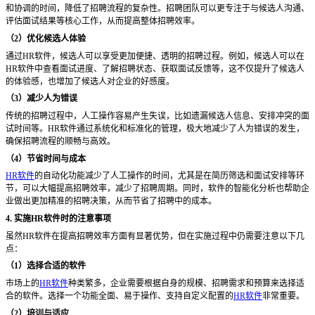
和协调的时间，降低了招聘流程的复杂性。招聘团队可以更专注于与候选人沟通、
评估面试结果等核心工作，从而提高整体招聘效率。
（
2）优化候选人体验
通过
HR软件，候选人可以享受更加便捷、透明的招聘过程。例如，候选人可以在
HR软件中查看面试进度、了解招聘状态、获取面试反馈等，这不仅提升了候选人
的体验感，也增加了候选人对企业的好感度。
（
3）减少人为错误
传统的招聘过程中，人工操作容易产生失误，比如遗漏候选人信息、安排冲突的面
试时间等。
HR软件通过系统化和标准化的管理，极大地减少了人为错误的发生，
确保招聘流程的顺畅与高效。
（
4）节省时间与成本
HR软件
的自动化功能减少了人工操作的时间，尤其是在简历筛选和面试安排等环
节，可以大幅提高招聘效率，减少了招聘周期。同时，软件的智能化分析也帮助企
业做出更加精准的招聘决策，从而节省了招聘中的成本。
4. 实施HR软件时的注意事项
虽然
HR软件在提高招聘效率方面有显著优势，但在实施过程中仍需要注意以下几
点：
（
1）选择合适的软件
市场上的
HR软件
种类繁多，企业需要根据自身的规模、招聘需求和预算来选择适
合的软件。选择一个功能全面、易于操作、支持自定义配置的
HR软件
非常重要。
（
2）培训与适应