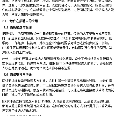
系统。它涵盖了员工的招聘、培训、绩效评估、薪酬管理等多个方面。通过HR软
件，企业可以实现数据的集中管理、流程的自动化、决策的智能化。招聘是HR软
件的核心功能之一，它能够帮助企业高效筛选简历、进行面试安排、评估候选人能
力等，从而大幅提升招聘效率。
2. HR软件在招聘中的应用
（
1）简历筛选与管理
招聘过程中的简历筛选是一个既繁琐又重要的环节。传统的人工筛选方式不仅耗
时，而且容易出现疏漏。
HR软件可以自动化地分析应聘者简历中的关键信息，如
学历、工作经验、技能等，并根据企业的招聘要求对简历进行初步筛选。例如，
HR软件可以根据职位要求设置关键词或筛选条件，自动识别符合条件的简历，减
少HR人员的工作负担。
此外，
HR软件还可以对候选人简历进行系统化管理，避免了传统纸质文件管理方
式下出现的混乱。通过软件系统，HR团队可以快速查看候选人的简历、更新候选
人状态并及时跟进，确保每个候选人都不会被遗漏。
（
2）面试安排与沟通
面试安排通常需要协调多方时间，这往往是一个繁琐且易出错的过程。
HR软件提
供了自动化的面试安排功能，可以根据招聘需求自动为候选人安排面试时间，并与
面试官进行沟通协调。候选人收到面试邀请后，可以通过系统直接确认或修改面试
时间，减少了人工沟通的成本和时间。
HR软件还支持与候选人的实时沟通，无论是面试前的通知，还是面试后的反馈，
都可以通过软件系统进行高效处理。这种自动化的沟通方式不仅提升了招聘效率，
还提高了候选人的体验感。