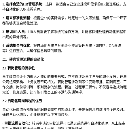
1.
选择合适的
HR管理系统
：选择一款适合自己企业规模和需求的
HR管理系统，支
持自动化的入职流程管理。
2.
建立标准化流程
：根据企业的实际需求，制定统一的入职流程，确保每一个环节
都能够实现自动化处理。
3.
培训
HR人员
：
HR人员需要了解系统的操作方法，并能够快速处理自动化流程中
出现的异常情况。
4.
系统整合与优化
：将自动化系统与其他企业资源管理系统（如
ERP、OA系统
等）进行整合，以确保信息流转的顺畅。
二、转岗管理流程的自动化
2.1 转岗管理的复杂性
员工转岗是企业内部人才流动的重要形式，它不仅涉及员工自身的职业发展，还与
公司组织架构、业务发展密切相关。转岗管理涉及到职位变动审批、薪酬调整、工
作交接、岗位培训等一系列复杂的流程。若这一过程手工操作，不仅容易造成流程
冗长、信息遗漏，还可能引发员工的不满与沟通障碍。
2.2 自动化转岗流程的优势
自动化转岗流程能够简化职位调整中的繁琐工作，并确保信息的透明与传递及时。
通过自动化流程，企业能够在以下方面获益：
·
审批流程自动化
：转岗申请的审批流程可以通过系统进行自动化处理，从上级审
批到人事确认的环节无需人工干预，缩短了决策时间。