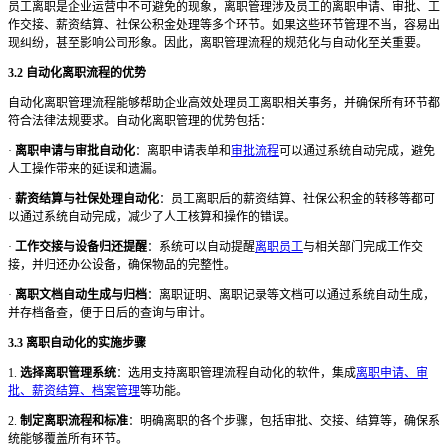
员工离职是企业运营中不可避免的现象，离职管理涉及员工的离职申请、审批、工
作交接、薪资结算、社保公积金处理等多个环节。如果这些环节管理不当，容易出
现纠纷，甚至影响公司形象。因此，离职管理流程的规范化与自动化至关重要。
3.2 自动化离职流程的优势
自动化离职管理流程能够帮助企业高效处理员工离职相关事务，并确保所有环节都
符合法律法规要求。自动化离职管理的优势包括：
·
离职申请与审批自动化
：离职申请表单和
审批流程
可以通过系统自动完成，避免
人工操作带来的延误和遗漏。
·
薪资结算与社保处理自动化
：员工离职后的薪资结算、社保公积金的转移等都可
以通过系统自动完成，减少了人工核算和操作的错误。
·
工作交接与设备归还提醒
：系统可以自动提醒
离职员工
与相关部门完成工作交
接，并归还办公设备，确保物品的完整性。
·
离职文档自动生成与归档
：离职证明、离职记录等文档可以通过系统自动生成，
并存档备查，便于日后的查询与审计。
3.3 离职自动化的实施步骤
1.
选择离职管理系统
：选用支持离职管理流程自动化的软件，集成
离职申请、审
批、薪资结算、档案管理
等功能。
2.
制定离职流程和标准
：明确离职的各个步骤，包括审批、交接、结算等，确保系
统能够覆盖所有环节。