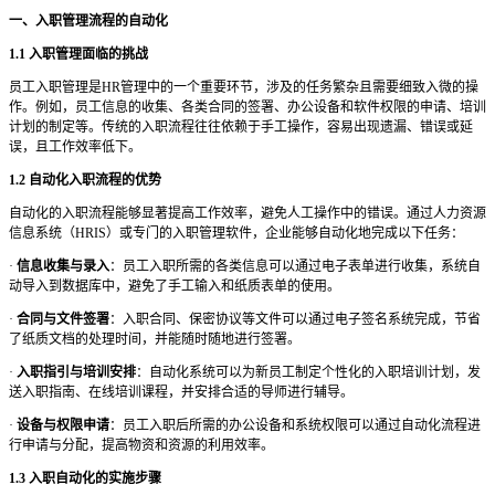
一、入职管理流程的自动化
1.1 入职管理面临的挑战
员工入职管理是
HR管理中的一个重要环节，涉及的任务繁杂且需要细致入微的操
作。例如，员工信息的收集、各类合同的签署、办公设备和软件权限的申请、培训
计划的制定等。传统的入职流程往往依赖于手工操作，容易出现遗漏、错误或延
误，且工作效率低下。
1.2 自动化入职流程的优势
自动化的入职流程能够显著提高工作效率，避免人工操作中的错误。通过人力资源
信息系统（
HRIS）或专门的入职管理软件，企业能够自动化地完成以下任务：
·
信息收集与录入
：员工入职所需的各类信息可以通过电子表单进行收集，系统自
动导入到数据库中，避免了手工输入和纸质表单的使用。
·
合同与文件签署
：入职合同、保密协议等文件可以通过电子签名系统完成，节省
了纸质文档的处理时间，并能随时随地进行签署。
·
入职指引与培训安排
：自动化系统可以为新员工制定个性化的入职培训计划，发
送入职指南、在线培训课程，并安排合适的导师进行辅导。
·
设备与权限申请
：员工入职后所需的办公设备和系统权限可以通过自动化流程进
行申请与分配，提高物资和资源的利用效率。
1.3 入职自动化的实施步骤