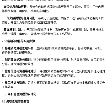
·
岗位信息自动更新
：系统会自动根据转岗信息更新员工的职位、薪资、工作内容
等相关数据，确保员工档案的准确性。
·
工作交接提醒与任务分配
：系统可设置提醒，确保员工在转岗前完成必要的工作
交接，并自动为新岗位分配相应的工作任务。
·
转岗培训计划
：对于新岗位所需的技能，系统可自动生成培训计划，并安排线上
或线下课程，确保员工能够尽快适应新岗位的工作要求。
2.3 转岗自动化的实施步骤
1.
搭建转岗流程管理平台
：选择合适的
HR系统或内部平台，将转岗申请、审批、
任务分配等功能模块化。
2.
制定转岗标准与规则
：建立转岗流程的标准化规则，包括审批权限、岗位职责划
分等，确保流程的合规性。
3.
信息传递与沟通渠道建设
：自动化系统需要确保各个部门之间的信息传递无缝对
接，避免因信息滞后或不清晰导致转岗过程中的沟通问题。
4.
员工培训与适应
：定期为员工提供转岗培训，帮助其在新岗位上迅速适应并提升
工作效率。
三、离职管理流程的自动化
3.1 离职管理的重要性