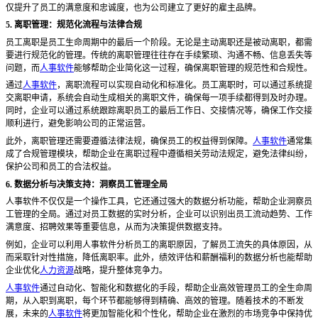
仅提升了员工的满意度和忠诚度，也为公司建立了更好的雇主品牌。
5. 离职管理：规范化流程与法律合规
员工离职是员工生命周期中的最后一个阶段。无论是主动离职还是被动离职，都需
要进行规范化的管理。传统的离职管理往往存在手续繁琐、沟通不畅、信息丢失等
问题，而
人事软件
能够帮助企业简化这一过程，确保离职管理的规范性和合规性。
通过
人事软件
，离职流程可以实现自动化和标准化。员工离职时，可以通过系统提
交离职申请，系统会自动生成相关的离职文件，确保每一项手续都得到及时办理。
同时，企业可以通过系统跟踪离职员工的最后工作日、交接情况等，确保工作交接
顺利进行，避免影响公司的正常运营。
此外，离职管理还需要遵循法律法规，确保员工的权益得到保障。
人事软件
通常集
成了合规管理模块，帮助企业在离职过程中遵循相关劳动法规定，避免法律纠纷，
保护公司和员工的合法权益。
6. 数据分析与决策支持：洞察员工管理全局
人事软件不仅仅是一个操作工具，它还通过强大的数据分析功能，帮助企业洞察员
工管理的全局。通过对员工数据的实时分析，企业可以识别出员工流动趋势、工作
满意度、招聘效果等重要信息，从而为决策提供数据支持。
例如，企业可以利用人事软件分析员工的离职原因，了解员工流失的具体原因，从
而采取针对性措施，降低离职率。此外，绩效评估和薪酬福利的数据分析也能帮助
企业优化
人力资源
战略，提升整体竞争力。
人事软件
通过自动化、智能化和数据化的手段，帮助企业高效管理员工的全生命周
期，从入职到离职，每个环节都能够得到精确、高效的管理。随着技术的不断发
展，未来的
人事软件
将更加智能化和个性化，帮助企业在激烈的市场竞争中保持优