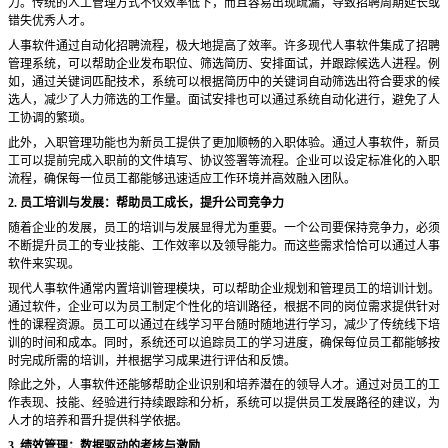
力。传统的人工管理方式不仅效率低下，而且容易出现疏漏，导致招聘周期延长或
错失优秀人才。
人事软件通过自动化招聘流程，极大地提高了效率。许多现代人事软件集成了招聘
管理系统，可以帮助企业发布职位、筛选简历、安排面试，并跟踪候选人进程。例
如，通过关键词匹配技术，系统可以根据简历中的关键词自动筛选出符合要求的候
选人，减少了人力筛选的工作量。面试安排也可以通过系统自动化进行，避免了人
工协调的繁琐。
此外，入职管理功能也为新员工提供了更加顺畅的入职体验。通过人事软件，新员
工可以提前完成入职前的文件填写、协议签署等流程。企业可以设定标准化的入职
流程，确保每一位员工都能够迅速适应工作环境并高效融入团队。
2. 员工培训与发展：帮助员工成长，提升公司竞争力
随着企业的发展，员工的培训与发展显得尤为重要。一个公司要保持竞争力，必须
不断提升员工的专业技能、工作效率以及领导能力。而这些需求恰恰可以通过人事
软件来实现。
现代人事软件通常内置培训管理模块，可以帮助企业规划和管理员工的培训计划。
通过软件，企业可以为员工制定个性化的培训路径，根据不同的岗位需求提供针对
性的课程资源。员工可以通过在线学习平台随时随地进行学习，减少了传统线下培
训的时间和成本。同时，系统还可以追踪员工的学习进度，确保每位员工都能够按
时完成所需的培训，并根据学习成果进行评估和反馈。
除此之外，人事软件还能够帮助企业识别和培养潜在的领导人才。通过对员工的工
作表现、技能、经验进行持续跟踪和分析，系统可以提供员工发展路径的建议，为
人才的培养和晋升提供科学依据。
3. 绩效管理：数据驱动的考核与激励