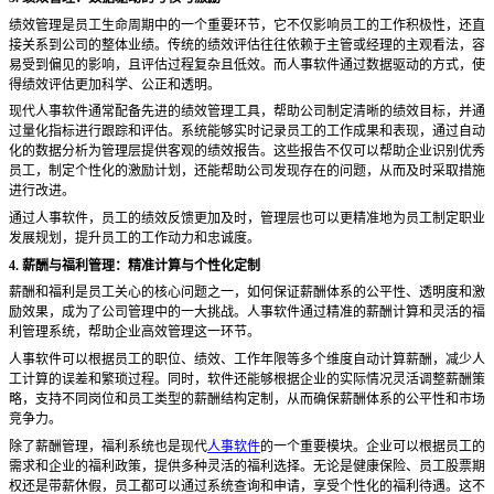
绩效管理是员工生命周期中的一个重要环节，它不仅影响员工的工作积极性，还直
接关系到公司的整体业绩。传统的绩效评估往往依赖于主管或经理的主观看法，容
易受到偏见的影响，且评估过程复杂且低效。而人事软件通过数据驱动的方式，使
得绩效评估更加科学、公正和透明。
现代人事软件通常配备先进的绩效管理工具，帮助公司制定清晰的绩效目标，并通
过量化指标进行跟踪和评估。系统能够实时记录员工的工作成果和表现，通过自动
化的数据分析为管理层提供客观的绩效报告。这些报告不仅可以帮助企业识别优秀
员工，制定个性化的激励计划，还能帮助公司发现存在的问题，从而及时采取措施
进行改进。
通过人事软件，员工的绩效反馈更加及时，管理层也可以更精准地为员工制定职业
发展规划，提升员工的工作动力和忠诚度。
4. 薪酬与福利管理：精准计算与个性化定制
薪酬和福利是员工关心的核心问题之一，如何保证薪酬体系的公平性、透明度和激
励效果，成为了公司管理中的一大挑战。人事软件通过精准的薪酬计算和灵活的福
利管理系统，帮助企业高效管理这一环节。
人事软件可以根据员工的职位、绩效、工作年限等多个维度自动计算薪酬，减少人
工计算的误差和繁琐过程。同时，软件还能够根据企业的实际情况灵活调整薪酬策
略，支持不同岗位和员工类型的薪酬结构定制，从而确保薪酬体系的公平性和市场
竞争力。
除了薪酬管理，福利系统也是现代
人事软件
的一个重要模块。企业可以根据员工的
需求和企业的福利政策，提供多种灵活的福利选择。无论是健康保险、员工股票期
权还是带薪休假，员工都可以通过系统查询和申请，享受个性化的福利待遇。这不