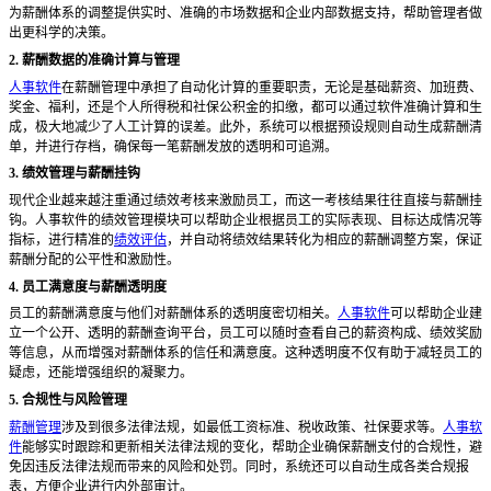
为薪酬体系的调整提供实时、准确的市场数据和企业内部数据支持，帮助管理者做
出更科学的决策。
2. 薪酬数据的准确计算与管理
人事软件
在薪酬管理中承担了自动化计算的重要职责，无论是基础薪资、加班费、
奖金、福利，还是个人所得税和社保公积金的扣缴，都可以通过软件准确计算和生
成，极大地减少了人工计算的误差。此外，系统可以根据预设规则自动生成薪酬清
单，并进行存档，确保每一笔薪酬发放的透明和可追溯。
3. 绩效管理与薪酬挂钩
现代企业越来越注重通过绩效考核来激励员工，而这一考核结果往往直接与薪酬挂
钩。人事软件的绩效管理模块可以帮助企业根据员工的实际表现、目标达成情况等
指标，进行精准的
绩效评估
，并自动将绩效结果转化为相应的薪酬调整方案，保证
薪酬分配的公平性和激励性。
4. 员工满意度与薪酬透明度
员工的薪酬满意度与他们对薪酬体系的透明度密切相关。
人事软件
可以帮助企业建
立一个公开、透明的薪酬查询平台，员工可以随时查看自己的薪资构成、绩效奖励
等信息，从而增强对薪酬体系的信任和满意度。这种透明度不仅有助于减轻员工的
疑虑，还能增强组织的凝聚力。
5. 合规性与风险管理
薪酬管理
涉及到很多法律法规，如最低工资标准、税收政策、社保要求等。
人事软
件
能够实时跟踪和更新相关法律法规的变化，帮助企业确保薪酬支付的合规性，避
免因违反法律法规而带来的风险和处罚。同时，系统还可以自动生成各类合规报
表，方便企业进行内外部审计。