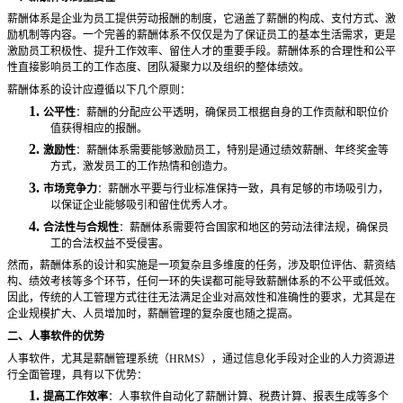
薪酬体系是企业为员工提供劳动报酬的制度，它涵盖了薪酬的构成、支付方式、激
励机制等内容。一个完善的薪酬体系不仅仅是为了保证员工的基本生活需求，更是
激励员工积极性、提升工作效率、留住人才的重要手段。薪酬体系的合理性和公平
性直接影响员工的工作态度、团队凝聚力以及组织的整体绩效。
薪酬体系的设计应遵循以下几个原则：
1.
公平性
：薪酬的分配应公平透明，确保员工根据自身的工作贡献和职位价
值获得相应的报酬。
2.
激励性
：薪酬体系需要能够激励员工，特别是通过绩效薪酬、年终奖金等
方式，激发员工的工作热情和创造力。
3.
市场竞争力
：薪酬水平要与行业标准保持一致，具有足够的市场吸引力，
以保证企业能够吸引和留住优秀人才。
4.
合法性与合规性
：薪酬体系需要符合国家和地区的劳动法律法规，确保员
工的合法权益不受侵害。
然而，薪酬体系的设计和实施是一项复杂且多维度的任务，涉及职位评估、薪资结
构、绩效考核等多个环节，任何一环的失误都可能导致薪酬体系的不公平或低效。
因此，传统的人工管理方式往往无法满足企业对高效性和准确性的要求，尤其是在
企业规模扩大、人员增加时，薪酬管理的复杂度也随之提高。
二、人事软件的优势
人事软件，尤其是薪酬管理系统（
HRMS），通过信息化手段对企业的人力资源进
行全面管理，具有以下优势：
1.
提高工作效率
：人事软件自动化了薪酬计算、税费计算、报表生成等多个