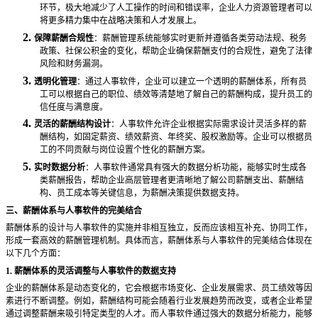
环节，极大地减少了人工操作的时间和错误率，企业人力资源管理者可以
将更多精力集中在战略决策和人才发展上。
2.
保障薪酬合规性
：薪酬管理系统能够实时更新并遵循各类劳动法规、税务
政策、社保公积金的变化，帮助企业确保薪酬支付的合规性，避免了法律
风险和财务漏洞。
3.
透明化管理
：通过人事软件，企业可以建立一个透明的薪酬体系，所有员
工可以根据自己的职位、绩效等清楚地了解自己的薪酬构成，提升员工的
信任度与满意度。
4.
灵活的薪酬结构设计
：人事软件允许企业根据实际需求设计灵活多样的薪
酬结构，如固定薪资、绩效薪资、年终奖、股权激励等。企业可以根据员
工的不同贡献与岗位设置个性化的薪酬方案。
5.
实时数据分析
：人事软件通常具有强大的数据分析功能，能够实时生成各
类薪酬报告，帮助企业高层管理者更清晰地了解公司薪酬支出、薪酬结
构、员工成本等关键信息，为薪酬决策提供数据支持。
三、薪酬体系与人事软件的完美结合
薪酬体系的设计与人事软件的实施并非相互独立，反而应该相互补充、协同工作，
形成一套高效的薪酬管理机制。具体而言，薪酬体系与人事软件的完美结合体现在
以下几个方面：
1. 薪酬体系的灵活调整与人事软件的数据支持
企业的薪酬体系是动态变化的，它会根据市场变化、企业发展需求、员工绩效等因
素进行不断调整。例如，薪酬结构可能会随着行业发展趋势而改变，或者企业希望
通过调整薪酬来吸引特定类型的人才。而人事软件通过强大的数据分析能力，能够