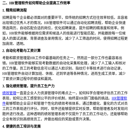
二、
HR管理软件如何帮助企业提高工作效率
1. 精简招聘流程
招聘是每个企业都必须面对的重要环节，但传统的招聘方式往往效率较低，且容易
出现错过优秀人才的情况。
HR管理软件可以通过自动化招聘流程，帮助企业快速
筛选简历，自动匹配合适的岗位，优化招聘渠道，提升招聘的精准度和效率。例
如，HR软件能够根据岗位需求和候选人的技能进行智能匹配，并能跟踪每一位候
选人的面试进展、背景调查及录用情况，减少了人工筛选的时间，使得招聘过程更
加高效、透明。
2. 自动化考勤与工资计算
考勤和薪资管理是
HR工作中最基础的任务之一，然而这一部分工作也最容易出
错。HR管理软件能够实现考勤数据的自动化采集和处理，减少了人工输入和核对
的工作量。员工的考勤信息可以通过人脸识别、指纹打卡等技术进行自动记录，
HR管理软件自动计算加班、休假、迟到早退等各种情况，进而生成工资单，减少
了薪资计算过程中的错误和漏洞。
3. 强化绩效管理，提升员工生产力
绩效管理
一直是企业人力资源管理中的难点之一，如何科学合理地评估员工的工作
表现，如何让员工感受到公平的评价机制，始终是
HR部门面临的挑战。
HR管理软
件
能够帮助企业设计和管理个性化的绩效考核体系，通过数据化、量化的方式对员
工的工作表现进行评分。同时，软件还能够提供实时反馈，帮助管理者及时发现问
题并进行改进。这种透明的绩效管理系统不仅提升了员工的工作动力，还能够帮助
企业有效识别高绩效员工，并做出相应的奖励或晋升决策。
4. 便捷的员工培训与发展