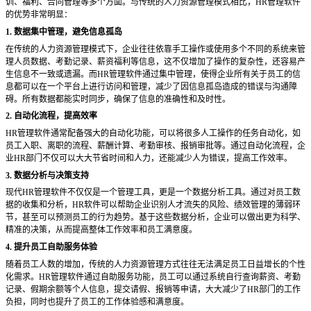
训、福利、合同管理等多个方面。与传统的人力资源管理模式相比，HR管理软件
的优势非常明显：
1. 数据集中管理，避免信息孤岛
在传统的人力资源管理模式下，企业往往依靠手工操作或使用多个不同的系统来管
理人员数据、考勤记录、薪资福利等信息，这不仅增加了操作的复杂性，还容易产
生信息不一致或遗漏。而
HR管理软件通过集中管理，使得企业所有关于员工的信
息都可以在一个平台上进行访问和管理，减少了因信息孤岛造成的错误与沟通障
碍。所有数据都能实时同步，确保了信息的准确性和及时性。
2. 自动化流程，提高效率
HR管理软件通常配备强大的自动化功能，可以将很多人工操作的任务自动化，如
员工入职、离职的流程、薪酬计算、考勤审核、报销审批等。通过自动化流程，企
业HR部门不仅可以大大节省时间和人力，还能减少人为错误，提高工作效率。
3. 数据分析与决策支持
现代
HR管理软件不仅仅是一个管理工具，更是一个数据分析工具。通过对员工数
据的收集和分析，HR软件可以帮助企业识别人才流失的风险、绩效管理的薄弱环
节，甚至可以预测员工的行为趋势。基于这些数据分析，企业可以做出更为科学、
精准的决策，从而提高整体工作效率和员工满意度。
4. 提升员工自助服务体验
随着员工人数的增加，传统的人力资源管理方式往往无法满足员工日益增长的个性
化需求。
HR管理软件通过自助服务功能，员工可以通过系统自行查询薪资、考勤
记录、假期余额等个人信息，提交请假、报销等申请，大大减少了HR部门的工作
负担，同时也提升了员工的工作体验感和满意度。