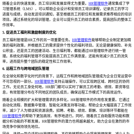
随着企业的快速发展，员工培训和发展显得尤为重要。
HR管理软件
通常集成了学
习管理系统（LMS），可以帮助企业设计和安排员工培训课程，记录员工的学习
进度与成绩，自动发送培训通知，甚至根据员工的职位和发展需求推荐相应的培训
项目。通过系统化的培训管理，企业可以提升员工的综合素质，提高团队的整体工
作效率。
5. 促进员工福利和激励制度的优化
员工福利管理是
HR工作的另一项重要任务。
HR管理软件
能够帮助企业制定更加精
准的福利政策，并根据员工的需求提供个性化的福利项目。无论是健康保险、补充
公积金，还是员工的团建活动、生日福利等，都能通过HR管理软件进行统一管
理。系统化的福利管理不仅能提高员工的工作满意度，还能有效减少员工的流失
率，进而提升整个团队的稳定性和工作效率。
6. 远程工作与跨地域团队管理
在全球化和数字化时代的背景下，远程工作和跨地域团队管理成为企业日常运营中
不可忽视的一部分。
HR管理软件
支持云端操作，可以实现跨区域、跨时区的协同
工作。无论员工身处何地，HR部门都可以实时了解员工的考勤、绩效、薪资等信
息，有效管理分布在不同地区的团队成员，确保远程工作模式下的高效运作。
随着企业规模的扩大和管理需求的多样化，
HR管理软件的作用愈发重要。它通过
自动化流程、数据集中管理、智能化决策支持等功能，帮助企业大幅提高了工作效
率，减少了人为错误和资源浪费。招聘、考勤、绩效、薪酬、培训等环节都能在
HR管理软件
的帮助下更加高效、有序地进行。同时，随着员工自助服务功能和数
据分析功能的不断发展，HR管理软件的潜力也将越来越大，助力企业在激烈的市
场竞争中保持领先地位。